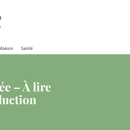
e
s
Maison
Santé
e – À lire
duction