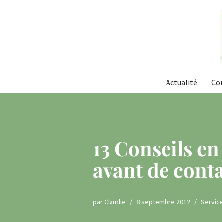
Aller
au
contenu
Actualité
Co
13 Conseils en
avant de conta
par
Claudie
8 septembre 2012
Servic