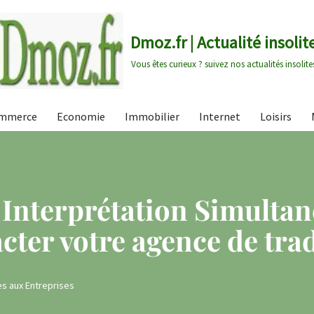
Dmoz.fr | Actualité insolit
Vous êtes curieux ? suivez nos actualités insolite
mmerce
Economie
Immobilier
Internet
Loisirs
 Interprétation Simultané
cter votre agence de tra
es aux Entreprises