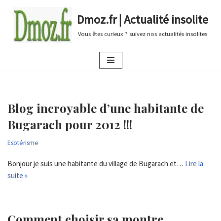
Dmoz.fr | Actualité insolite
Aller
Vous êtes curieux ? suivez nos actualités insolites
au
contenu
Blog incroyable d’une habitante de
Bugarach pour 2012 !!!
Esotérisme
Bonjour je suis une habitante du village de Bugarach et…
Lire la
suite »
Comment choisir sa montre