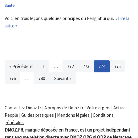
Santé
Voici en trois leçons quelques principes du Feng Shui qui…
Lire la
suite »
« Précédent
1
…
772
773
774
775
776
…
780
Suivant »
Contactez Dmoz.fr
|
A propos de Dmoz.fr
|
Votre argent
|
Actus
People
|
Guides pratiques
|
Mentions légales
|
Conditions
générales
DMOZ.FR, marque déposée en France, est un projet indépendant
sans aucune relation directe avec DMOZ.ORG ni ODP de Netscape