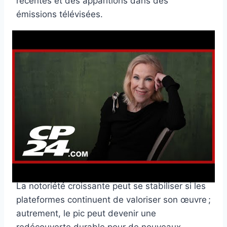
récentes et des apparitions dans des
émissions télévisées.
Quels films ou rôles incitent le
public à la rechercher ?
Les scènes marquantes et les personnages
emblématiques restent au cœur de l’intérêt ; ce
sont souvent des extraits précis issus de films
célèbres qui relancent la curiosité.
Cette attention va-t-elle durer ?
La notoriété croissante peut se stabiliser si les
plateformes continuent de valoriser son œuvre ;
autrement, le pic peut devenir une
redécouverte durable pour de nouveaux