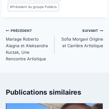
publication :
#
Président du groupe Publicis
Navigation
PRÉCÉDENT
SUIVANT
Mariage Roberto
Sofia Morgavi Origine
de
Alagna et Aleksandra
et Carrière Artistique
l’article
Kurzak, Une
Rencontre Artistique
Publications similaires