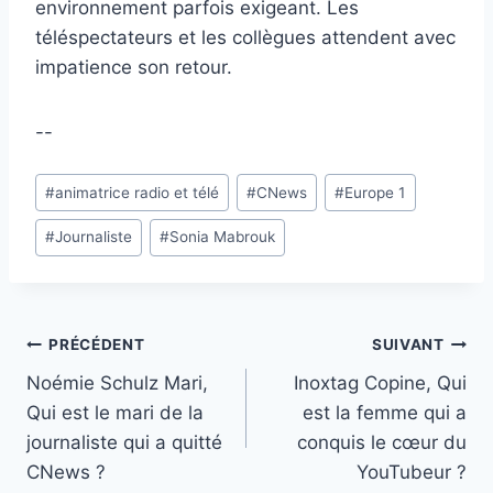
environnement parfois exigeant. Les
téléspectateurs et les collègues attendent avec
impatience son retour.
--
Étiquettes
#
animatrice radio et télé
#
CNews
#
Europe 1
de
#
Journaliste
#
Sonia Mabrouk
la
publication :
Navigation
PRÉCÉDENT
SUIVANT
Noémie Schulz Mari,
Inoxtag Copine, Qui
de
Qui est le mari de la
est la femme qui a
l’article
journaliste qui a quitté
conquis le cœur du
CNews ?
YouTubeur ?