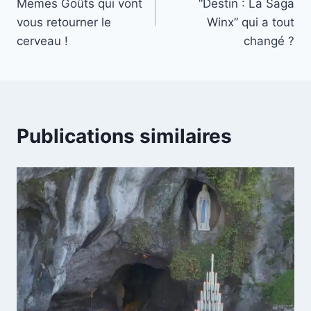
Memes Goûts qui vont
“Destin : La Saga
l’article
vous retourner le
Winx” qui a tout
cerveau !
changé ?
Publications similaires