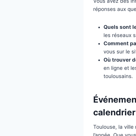
Vous avez des int
réponses aux que
Quels sont l
les réseaux 
Comment part
vous sur le s
Où trouver d
en ligne et l
toulousains.
Événements
calendrie
Toulouse, la ville
l’année. Que vous