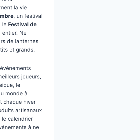
ment la vie
embre
, un festival
, le
Festival de
 entier. Ne
ers de lanternes
tits et grands.
s événements
eilleurs joueurs,
ique, le
 du monde à
ent chaque hiver
roduits artisanaux
 le calendrier
’événements à ne