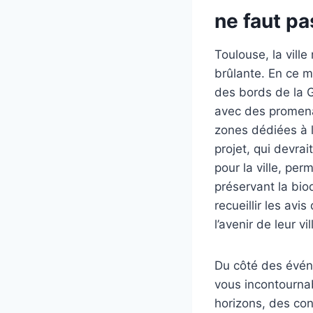
ne faut pa
Toulouse, la ville
brûlante. En ce 
des bords de la G
avec des promena
zones dédiées à 
projet, qui devra
pour la ville, per
préservant la biod
recueillir les av
l’avenir de leur vil
Du côté des évén
vous incontournab
horizons, des co