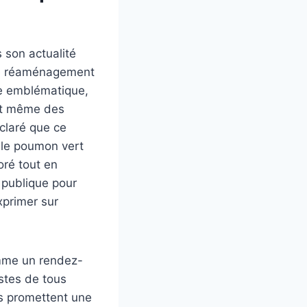
s son actualité
 de réaménagement
ce emblématique,
 et même des
claré que ce
able poumon vert
oré tout en
n publique pour
xprimer sur
omme un rendez-
istes de tous
rs promettent une