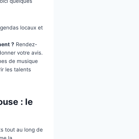
oici quelques
agendas locaux et
ment ?
Rendez-
donner votre avis.
mes de musique
r les talents
use : le
ts tout au long de
me la