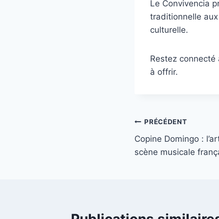
Le Convivencia p
traditionnelle au
culturelle.
Restez connecté à 
à offrir.
Navigation
PRÉCÉDENT
Copine Domingo : l’arti
de
scène musicale frança
l’article
Publications similaire