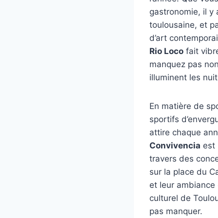
gastronomie, il y
toulousaine, et p
d’art contemporain
Rio Loco
fait vib
manquez pas non
illuminent les nui
En matière de sp
sportifs d’enverg
attire chaque ann
Convivencia
est 
travers des conce
sur la place du Ca
et leur ambiance 
culturel de Toulo
pas manquer.