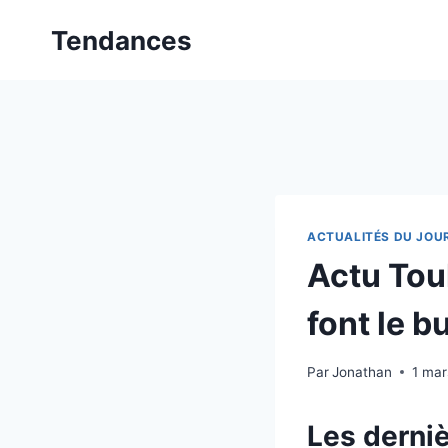
Aller
Tendances
au
contenu
ACTUALITÉS DU JOU
Actu Toul
font le bu
Par
Jonathan
1 ma
Les derniè