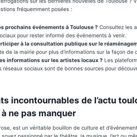
errogations sur les dernières nouvelles de Toulouse ? V
stions fréquemment posées :
es prochains événements à Toulouse ?
Consultez les 
sociaux pour rester informé des événements à venir.
iciper à la consultation publique sur le réaménage
ite de la mairie pour plus d’informations sur la façon de 
es informations sur les artistes locaux ?
Les platefor
es réseaux sociaux sont de bonnes sources pour découvri
 incontournables de l’actu toulo
r à ne pas manquer
 rose, est un véritable bouillon de culture et d’événemen
 soyez passionné par le théâtre, la musique, l’art ou mê