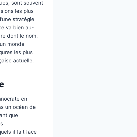
ques, sont souvent
sions les plus
d’une stratégie
ce va bien au-
ire dont le nom,
s un monde
gures les plus
aise actuelle.
ée
chnocrate en
ns un océan de
tant que
ns
els il fait face