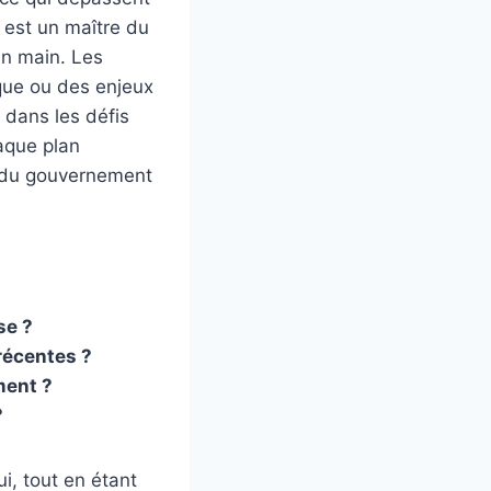
 est un maître du
en main. Les
tique ou des enjeux
 dans les défis
aque plan
lle du gouvernement
se ?
récentes ?
ment ?
?
i, tout en étant