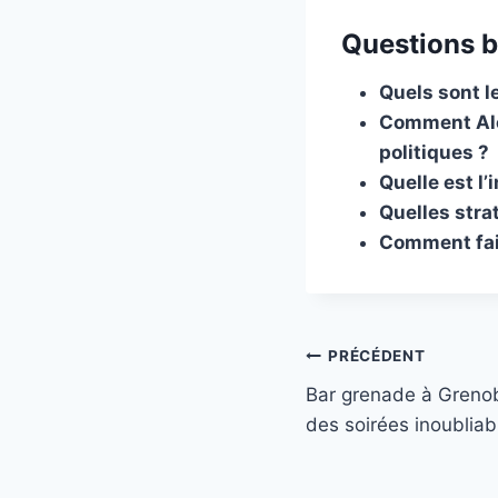
Questions b
Quels sont l
Comment Alex
politiques ?
Quelle est l
Quelles strat
Comment fait
Navigation
PRÉCÉDENT
Bar grenade à Grenobl
de
des soirées inoubliab
l’article