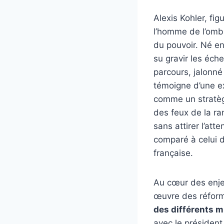
Alexis Kohler, fi
l’homme de l’ombr
du pouvoir. Né en
su gravir les éch
parcours, jalonné
témoigne d’une e
comme un stratège
des feux de la ra
sans attirer l’at
comparé à celui d
française.
Au cœur des enjeu
œuvre des réform
des différents m
avec le président