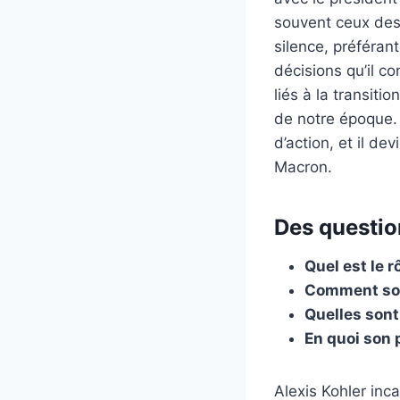
souvent ceux des
silence, préféran
décisions qu’il co
liés à la transit
de notre époque
d’action, et il de
Macron.
Des question
Quel est le r
Comment son 
Quelles sont
En quoi son 
Alexis Kohler inc