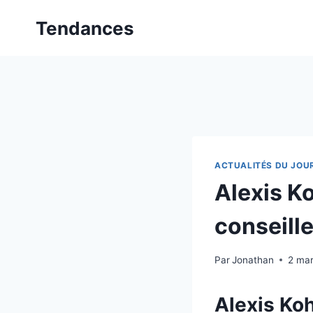
Aller
Tendances
au
contenu
ACTUALITÉS DU JOU
Alexis Ko
conseille
Par
Jonathan
2 ma
Alexis Koh