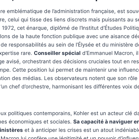
gure emblématique de l’administration française, est so
e, celui qui tisse des liens discrets mais puissants au 
 1972, cet énarque, diplômé de l’Institut d’Études Politi
elons de la haute fonction publique avec une aisance d
 de responsabilités au sein de l’Élysée et du ministère d
xpertise rare.
Conseiller spécial
d’Emmanuel Macron, il 
 avisé, orchestrant des décisions cruciales tout en rest
mpe. Cette position lui permet de maintenir une influen
tention des médias. Les observateurs notent que son rôle
’un chef d’orchestre, harmonisant les différentes voix 
x politiques contemporains, Kohler est un acteur clé d
es économiques et sociales.
Sa capacité à naviguer en
inistères
et à anticiper les crises est un atout indéniab
 Macron lui confère une légitimité et un pouvoir d’influ