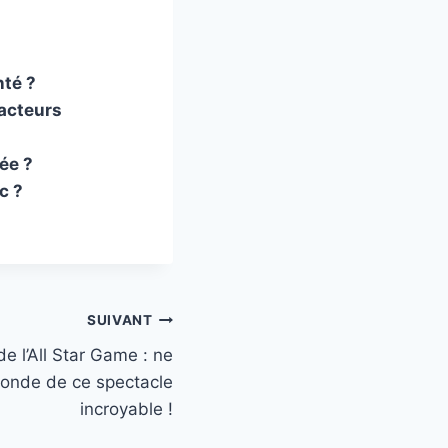
nté ?
 acteurs
ée ?
c ?
SUIVANT
de l’All Star Game : ne
onde de ce spectacle
incroyable !