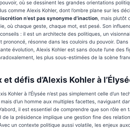
pouvoir, où se dessinent les grandes orientations politi
dus comme Alexis Kohler, dont l’ombre plane sur les déci
discrétion n’est pas synonyme d’inaction
, mais plutôt 
ie, où chaque geste, chaque mot, est pesé. Son influen
onseils : il est un architecte des politiques, un visionna
t prononcé, résonne dans les couloirs du pouvoir. Dan
ante évolution, Alexis Kohler est sans doute l’une des fi
aradoxalement, les plus sous-estimées de la scène franç
 et défis d’Alexis Kohler à l’Élys
xis Kohler à l’Élysée n’est pas simplement celle d’un te
 mais d’un homme aux multiples facettes, naviguant da
 D’abord, il est essentiel de comprendre que son rôle en 
l de la présidence implique une gestion fine des relatio
 Avec un contexte politique aussi volatile, les enjeux auxqu