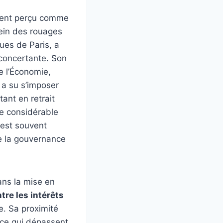
uvent perçu comme
sein des rouages
ques de Paris, a
éconcertante. Son
e l’Économie,
a su s’imposer
ant en retrait
ce considérable
 est souvent
de la gouvernance
ans la mise en
tre les intérêts
le. Sa proximité
ence qui dépassent