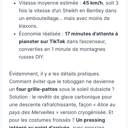
Vitesse moyenne estimée :
45 km/h
, soit 3
fois la vitesse d’un Sheikh en Bentley dans
un embouteillage… mais avec moins de
klaxons.
Économie réalisée :
17 minutes d’attente à
pianoter sur TikTok
dans l’ascenseur,
converties en 1 minute de montagnes
russes DIY.
Évidemment, il y a les détails pratiques.
Comment éviter que le toboggan ne devienne
un
four grille-pattes
sous le soleil dubaiote ?
Solution : le revêtir de glace carbonique pour
une descente rafraîchissante, façon
« Alice au
pays des Merveilles »
version cryogénisée. Et
pour les costumes froissés ?
Un pressing
intégré au point d’arrivée
, avec pressing