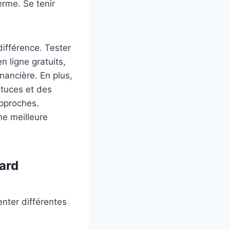
erme. Se tenir
 différence. Tester
 ligne gratuits,
nancière. En plus,
stuces et des
approches.
ne meilleure
sard
enter différentes