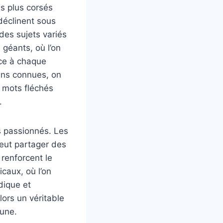
is plus corsés
déclinent sous
des sujets variés
géants, où l’on
nce à chaque
ins connues, on
s mots fléchés
.
s passionnés. Les
peut partager des
 renforcent le
icaux, où l’on
dique et
lors un véritable
mune.