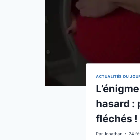
ACTUALITÉS DU JOU
L’énigme
hasard :
fléchés !
Par
Jonathan
24 fé