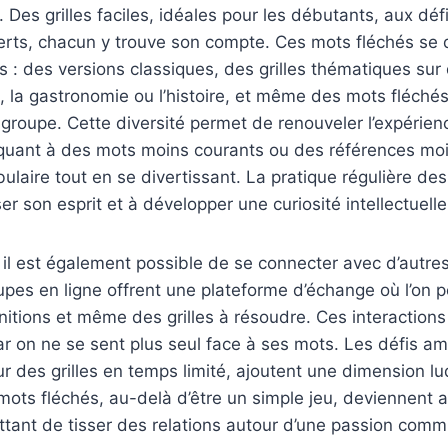
 Des grilles faciles, idéales pour les débutants, aux déf
erts, chacun y trouve son compte. Ces mots fléchés se 
s : des versions classiques, des grilles thématiques sur 
la gastronomie ou l’histoire, et même des mots fléchés 
groupe. Cette diversité permet de renouveler l’expérie
aquant à des mots moins courants ou des références mo
bulaire tout en se divertissant. La pratique régulière de
er son esprit et à développer une curiosité intellectuelle
 il est également possible de se connecter avec d’autre
upes en ligne offrent une plateforme d’échange où l’on 
nitions et même des grilles à résoudre. Ces interactions
car on ne se sent plus seul face à ses mots. Les défis am
sur des grilles en temps limité, ajoutent une dimension lu
mots fléchés, au-delà d’être un simple jeu, deviennent a
ettant de tisser des relations autour d’une passion com