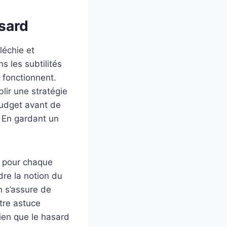
asard
léchie et
 les subtilités
fonctionnent.
lir une stratégie
budget avant de
. En gardant un
s pour chaque
dre la notion du
n s’assure de
utre astuce
ien que le hasard