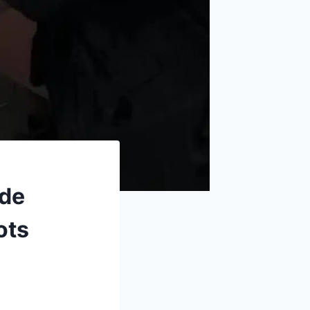
 de
ots