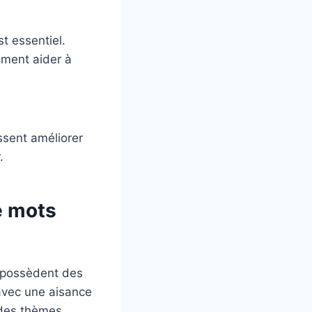
t essentiel.
ement aider à
ssent améliorer
.
e mots
, possèdent des
avec une aisance
 des thèmes