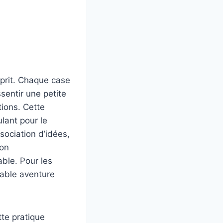
sprit. Chaque case
entir une petite
tions. Cette
lant pour le
sociation d’idées,
ion
ble. Pour les
table aventure
tte pratique