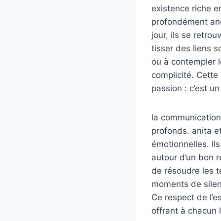
existence riche e
profondément anc
jour, ils se retr
tisser des liens 
ou à contempler l
complicité. Cette
passion : c’est un
la communication,
profonds. anita e
émotionnelles. Il
autour d’un bon r
de résoudre les te
moments de silenc
Ce respect de l’es
offrant à chacun l