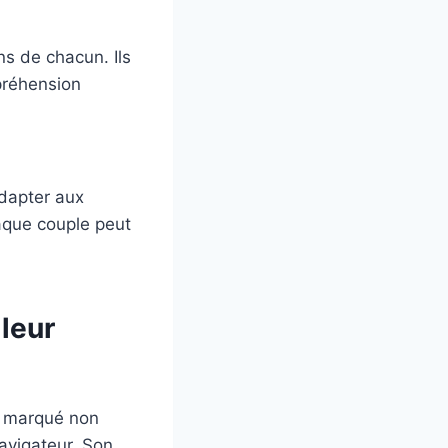
ns de chacun. Ils
mpréhension
adapter aux
aque couple peut
 leur
t marqué non
avigateur. Son