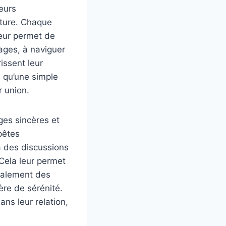
leurs
ature. Chaque
leur permet de
ages, à naviguer
issent leur
s qu’une simple
r union.
ges sincères et
pêtes
à des discussions
Cela leur permet
également des
ère de sérénité.
ans leur relation,