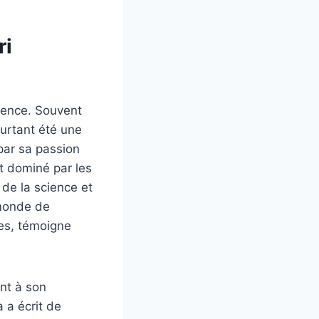
ri
cience. Souvent
ourtant été une
par sa passion
t dominé par les
de la science et
 monde de
ses, témoigne
ent à son
 a écrit de