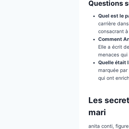
Questions s
Quel est le 
carrière dan
consacrant à
Comment Anit
Elle a écrit 
menaces qui 
Quelle était
marquée par u
qui ont enric
Les secret
mari
anita conti, figu