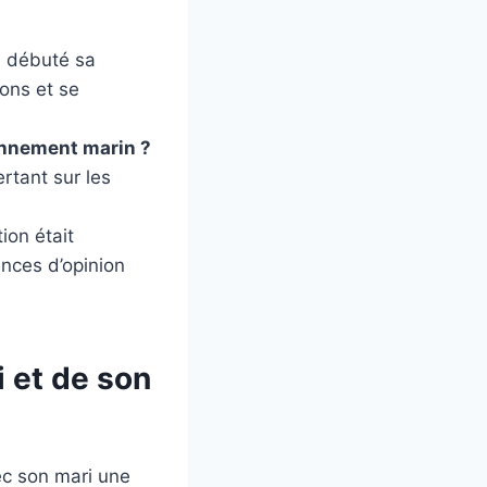
a débuté sa
ons et se
ronnement marin ?
ertant sur les
ion était
ences d’opinion
i et de son
ec son mari une