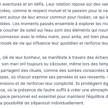
n aventures et en défis. Leur relation repose sur des va
rées, comme le respect mutuel et la passion pour la n
ouvent autour de leur amour commun pour l’océan, ce qui 
solides. Les moments passés ensemble à explorer les riv
e coucher de soleil sur l’eau sont des éléments qui nourr
 connexion avec le milieu marin, pour anita, est bien plu
 mode de vie qui influence leur quotidien et renforce leu
 clé de leur bonheur, se manifeste à travers des échan
t son mari ont toujours su s’écouter, même lors des tem
s partagent des rituels, comme des soirées consacrées 
epas, où chacun exprime ses pensées et ses ressentis. 
nsions et de renforcer leur complicité. Ils privilégient 
e, où la présence de l’autre suffit à créer une atmosph
pace personnel est essentiel pour maintenir l’équilibre d
a possibilité de s’épanouir individuellement.