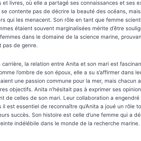
 et livres, où elle a partagé ses connaissances et ses 
ne se contente pas de décrire la beauté des océans, mai
rs qui les menacent. Son rôle en tant que femme scient
mes étaient souvent marginalisées mérite d’être soulign
s femmes dans le domaine de la science marine, prouvan
nt pas de genre.
 carrière, la relation entre Anita et son mari est fascina
mme l’ombre de son époux, elle a su s’affirmer dans leu
aient une passion commune pour la mer, mais chacun av
pres objectifs. Anita n’hésitait pas à exprimer ses opini
ient de celles de son mari. Leur collaboration a engendr
il est essentiel de reconnaître qu’Anita a joué un rôle t
leurs succès. Son histoire est celle d’une femme qui a dé
einte indélébile dans le monde de la recherche marine.