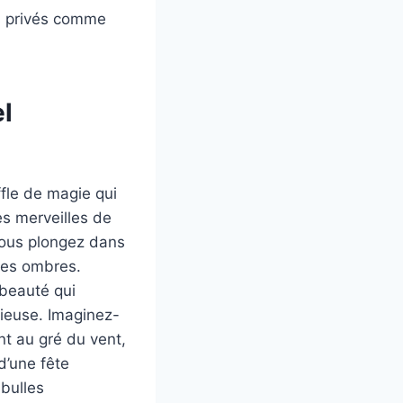
s privés comme
l
fle de magie qui
es merveilles de
 vous plongez dans
 des ombres.
 beauté qui
écieuse. Imaginez-
nt au gré du vent,
d’une fête
 bulles