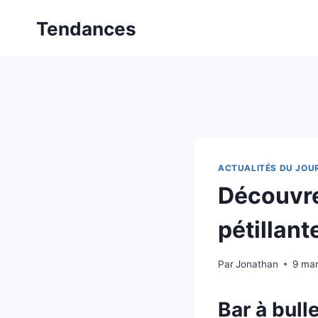
Aller
Tendances
au
contenu
ACTUALITÉS DU JOU
Découvrez
pétillant
Par
Jonathan
9 ma
Bar à bulle