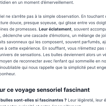
otidien en un moment d’émerveillement.
el ne s’arrête pas à la simple observation. En touchant 
ture douce, presque soyeuse, qui glisse entre vos doigts
leines de promesses.
Leur éclatement
, souvent accompa
t, déclenche une cascade d’émotions, un mélange de joie
uits savonneux qui les composent, souvent parfumés, a
ve à cette expérience. En soufflant, vous n’émettez pas 
 univers de sensations. Les bulles deviennent alors un v
moyen de reconnecter avec l’enfant qui sommeille en no
inoubliable qui nous rappelle que la simplicité peut eng
bonheur.
ur ce voyage sensoriel fascinant
 bulles sont-elles si fascinantes ?
Leur légèreté, leur é