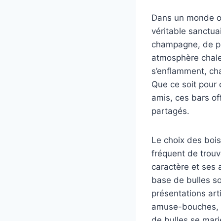
Dans un monde où 
véritable sanctua
champagne, de pr
atmosphère chaleu
s’enflamment, ch
Que ce soit pour
amis, ces bars of
partagés.
Le choix des bois
fréquent de trou
caractère et ses 
base de bulles so
présentations art
amuse-bouches, re
de bulles se mari