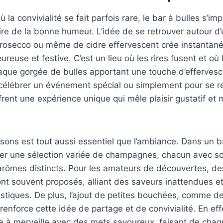
la convivialité se fait parfois rare, le bar à bulles s’
ire de la bonne humeur. L’idée de se retrouver autour d’
osecco ou même de cidre effervescent crée instantan
reuse et festive. C’est un lieu où les rires fusent et où
aque gorgée de bulles apportant une touche d’effervesc
 célébrer un événement spécial ou simplement pour se r
frent une expérience unique qui mêle plaisir gustatif e
sons est tout aussi essentiel que l’ambiance. Dans un bar
ver une sélection variée de champagnes, chacun avec s
arômes distincts. Pour les amateurs de découvertes, des
nt souvent proposés, alliant des saveurs inattendues e
istiques. De plus, l’ajout de petites bouchées, comme d
nforce cette idée de partage et de convivialité. En eff
e à merveille avec des mets savoureux, faisant de chaq