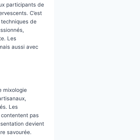
ux participants de
ervescents. C’est
s techniques de
ssionnés,
te. Les
mais aussi avec
e mixologie
artisanaux,
és. Les
e contentent pas
ésentation devient
tre savourée.