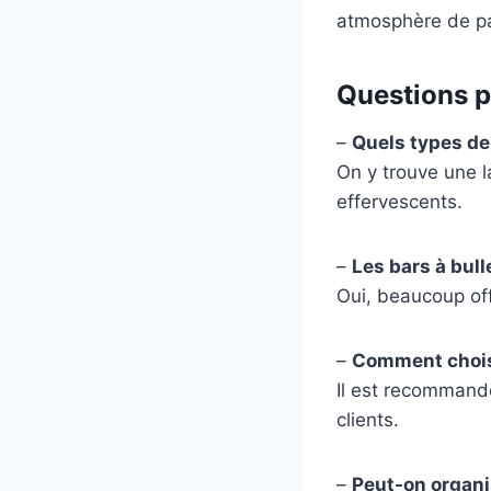
atmosphère de pa
Questions pé
–
Quels types de
On y trouve une 
effervescents.
–
Les bars à bull
Oui, beaucoup of
–
Comment choisi
Il est recommandé
clients.
–
Peut-on organi