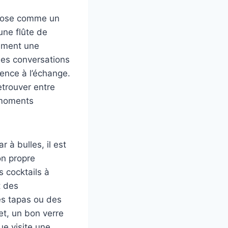
impose comme un
une flûte de
ément une
 les conversations
ence à l’échange.
etrouver entre
t moments
 à bulles, il est
on propre
 cocktails à
t des
es tapas ou des
et, un bon verre
ue visite une