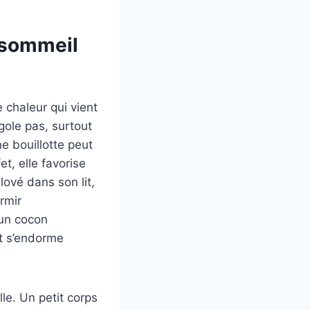
n sommeil
 chaleur qui vient
gole pas, surtout
e bouillotte peut
t, elle favorise
lové dans son lit,
rmir
 un cocon
et s’endorme
le. Un petit corps