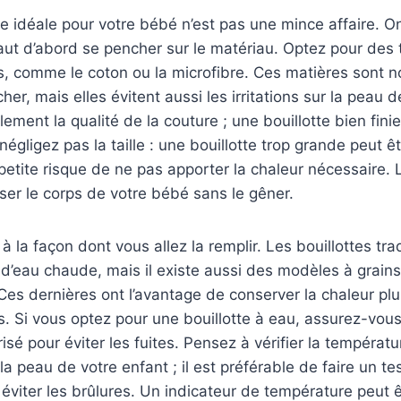
tte idéale pour votre bébé n’est pas une mince affaire. On
 faut d’abord se pencher sur le matériau. Optez pour des 
s, comme le coton ou la microfibre. Ces matières sont 
er, mais elles évitent aussi les irritations sur la peau d
alement la qualité de la couture ; une bouillotte bien fi
 négligez pas la taille : une bouillotte trop grande peut 
 petite risque de ne pas apporter la chaleur nécessaire. 
ser le corps de votre bébé sans le gêner.
 à la façon dont vous allez la remplir. Les bouillottes tra
d’eau chaude, mais il existe aussi des modèles à grains
es dernières ont l’avantage de conserver la chaleur pl
es. Si vous optez pour une bouillotte à eau, assurez-vou
sé pour éviter les fuites. Pensez à vérifier la températu
 la peau de votre enfant ; il est préférable de faire un te
éviter les brûlures. Un indicateur de température peut ê