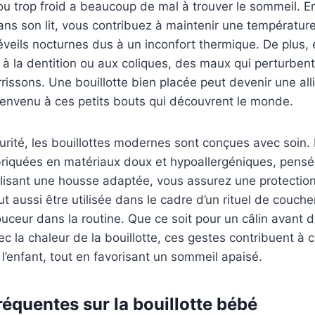
ou trop froid a beaucoup de mal à trouver le sommeil. E
dans son lit, vous contribuez à maintenir une températur
réveils nocturnes dus à un inconfort thermique. De plus, 
s à la dentition ou aux coliques, des maux qui perturben
issons. Une bouillotte bien placée peut devenir une all
bienvenu à ces petits bouts qui découvrent le monde.
rité, les bouillottes modernes sont conçues avec soin. 
riquées en matériaux doux et hypoallergéniques, pensés
ilisant une housse adaptée, vous assurez une protectio
t aussi être utilisée dans le cadre d’un rituel de coucher
eur dans la routine. Que ce soit pour un câlin avant d
 la chaleur de la bouillotte, ces gestes contribuent à cr
 l’enfant, tout en favorisant un sommeil apaisé.
réquentes sur la bouillotte bébé