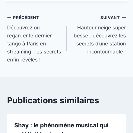
Navigation
PRÉCÉDENT
SUIVANT
Découvrez où
Hauteur neige super
de
regarder le dernier
besse : découvrez les
l’article
tango à Paris en
secrets d’une station
streaming : les secrets
incontournable !
enfin révélés !
Publications similaires
Shay : le phénomène musical qui