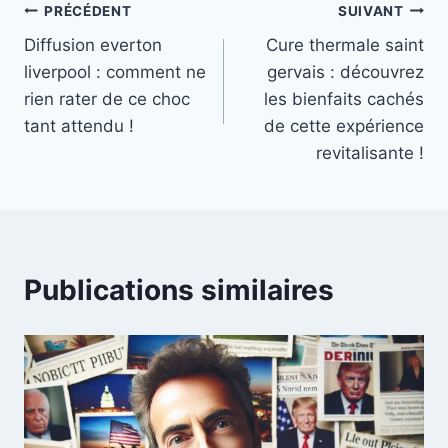
Navigation
PRÉCÉDENT
SUIVANT
Diffusion everton
Cure thermale saint
de
liverpool : comment ne
gervais : découvrez
l’article
rien rater de ce choc
les bienfaits cachés
tant attendu !
de cette expérience
revitalisante !
Publications similaires