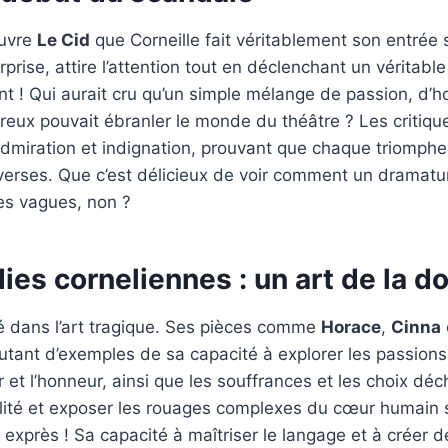
œuvre
Le Cid
que Corneille fait véritablement son entrée 
surprise, attire l’attention tout en déclenchant un véritab
nt ! Qui aurait cru qu’un simple mélange de passion, d’
eux pouvait ébranler le monde du théâtre ? Les critique
admiration et indignation, prouvant que chaque triomph
verses. Que c’est délicieux de voir comment un dramatu
es vagues, non ?
ies corneliennes : un art de la d
lé dans l’art tragique. Ses pièces comme
Horace
,
Cinna
utant d’exemples de sa capacité à explorer les passions
r et l’honneur, ainsi que les souffrances et les choix déc
alité et exposer les rouages complexes du cœur humain s
e exprès ! Sa capacité à maîtriser le langage et à créer