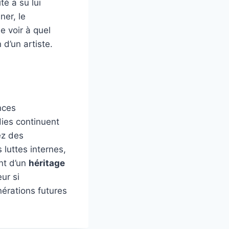
té a su lui
ner, le
e voir à quel
 d’un artiste.
nces
dies continuent
ez des
luttes internes,
nt d’un
héritage
ur si
érations futures