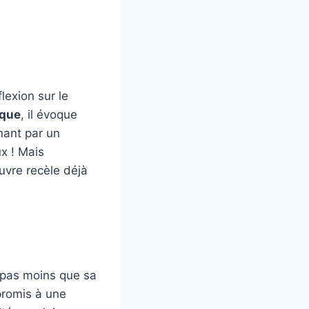
lexion sur le
ique
, il évoque
nant par un
ux ! Mais
uvre recèle déjà
 pas moins que sa
promis à une