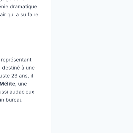
génie dramatique
ir qui a su faire
e représentant
rd destiné à une
uste 23 ans, il
Mélite
, une
aussi audacieux
’un bureau