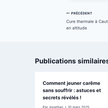
Navigation
PRÉCÉDENT
Cure thermale à Caute
de
en altitude
l’article
Publications similaire
Comment jeuner carême
sans souffrir : astuces et
secrets révélés !
Par
Jonathan
10 mars 2025