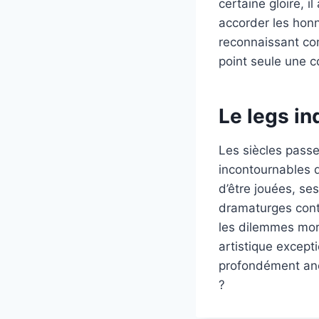
certaine gloire, i
accorder les honne
reconnaissant c
point seule une c
Le legs in
Les siècles pass
incontournables d
d’être jouées, se
dramaturges conte
les dilemmes mor
artistique except
profondément anc
?