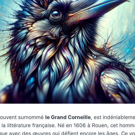
, souvent surnommé
le Grand Corneille
, est indéniableme
la littérature française. Né en 1606 à Rouen, cet homm
ue avec des œuvres qui défient encore les âges. Ce v