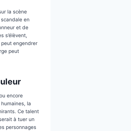
sur la scène
le scandale en
honneur et de
s s’élèvent,
e peut engendrer
rge peut
ouleur
ou encore
 humaines, la
hirants. Ce talent
erait à tuer un
 des personnages