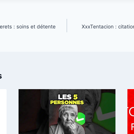
rets : soins et détente
XxxTentacion : citatio
s