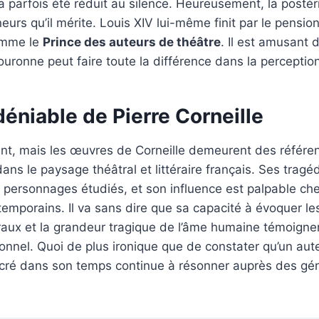
l a parfois été réduit au silence. Heureusement, la postéri
urs qu’il mérite. Louis XIV lui-même finit par le pension
omme le
Prince des auteurs de théâtre
. Il est amusant d
ouronne peut faire toute la différence dans la perception
déniable de Pierre Corneille
ent, mais les œuvres de Corneille demeurent des référe
ans le paysage théâtral et littéraire français. Ses tragé
s personnages étudiés, et son influence est palpable ch
mporains. Il va sans dire que sa capacité à évoquer les 
aux et la grandeur tragique de l’âme humaine témoigne
ionnel. Quoi de plus ironique que de constater qu’un aute
ré dans son temps continue à résonner auprès des gén