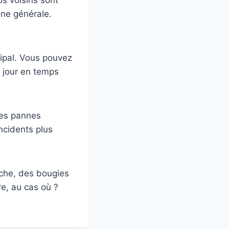
nne générale.
cipal. Vous pouvez
à jour en temps
Les pannes
ncidents plus
che, des bougies
re, au cas où ?