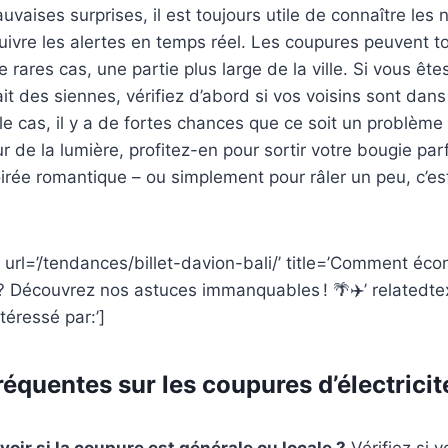
uvaises surprises, il est toujours utile de connaître les
uivre les alertes en temps réel. Les coupures peuvent t
 rares cas, une partie plus large de la ville. Si vous êt
fait des siennes, vérifiez d’abord si vos voisins sont da
t le cas, il y a de fortes chances que ce soit un problème
ur de la lumière, profitez-en pour sortir votre bougie pa
irée romantique – ou simplement pour râler un peu, c’es
 url=’/tendances/billet-davion-bali/’ title=’Comment éco
li ? Découvrez nos astuces immanquables ! 🌴✈️’ relatedt
téressé par:’]
équentes sur les coupures d’électricit
ir si la coupure est générale ou locale ?
Vérifiez si v