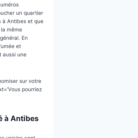
 numéros
oucher un quartier
es à Antibes et que
ns la même
 général. En
rfumée et
t aussi une
nomiser sur votre
ext=’Vous pourriez
é à Antibes
os voisins sont