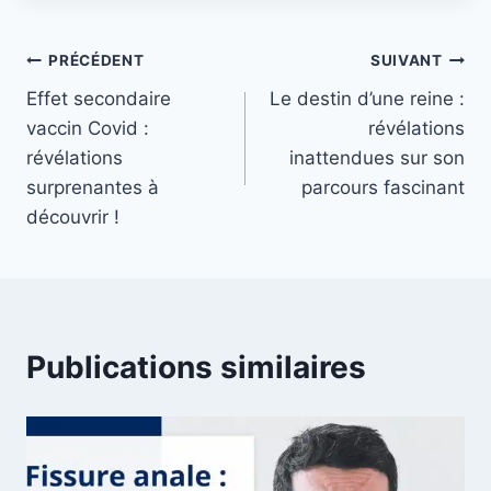
Navigation
PRÉCÉDENT
SUIVANT
Effet secondaire
Le destin d’une reine :
de
vaccin Covid :
révélations
l’article
révélations
inattendues sur son
surprenantes à
parcours fascinant
découvrir !
Publications similaires