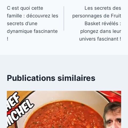
Navigation
C est quoi cette
Les secrets des
de
famille : découvrez les
personnages de Fruit
l’article
secrets d’une
Basket révélés :
dynamique fascinante
plongez dans leur
!
univers fascinant !
Publications similaires