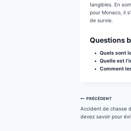
tangibles. En som
pour Monaco, il s
de survie.
Questions b
Quels sont l
Quelle est l
Comment les 
Navigation
PRÉCÉDENT
Accident de chasse d
de
devez savoir pour évi
l’article