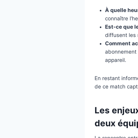
À quelle he
connaître l’h
Est-ce que le
diffusent les
Comment accé
abonnement ac
appareil.
En restant inform
de ce match capt
Les enjeu
deux équi
La rencontre entr