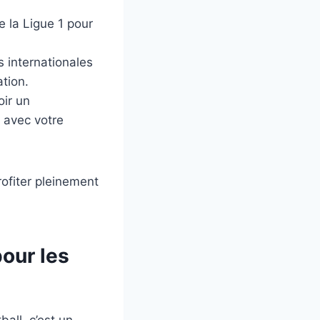
de la Ligue 1 pour
s internationales
ation.
ir un
é avec votre
rofiter pleinement
our les
all, c’est un