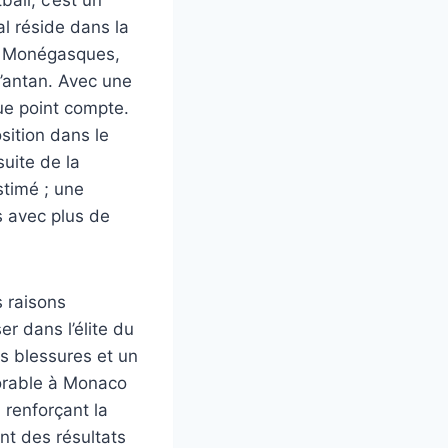
al réside dans la
es Monégasques,
d’antan. Avec une
ue point compte.
sition dans le
uite de la
stimé ; une
s avec plus de
s raisons
er dans l’élite du
es blessures et un
orable à Monaco
 renforçant la
nt des résultats