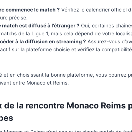
ure commence le match ?
Vérifiez le calendrier officiel 
eure précise.
 match est diffusé à l’étranger ?
Oui, certaines chaîne
 matchs de la Ligue 1, mais cela dépend de votre localis
der à la diffusion en streaming ?
Assurez-vous d’avo
tif sur la plateforme choisie et vérifiez la compatibilit
é et en choisissant la bonne plateforme, vous pourrez p
ivant entre Monaco et Reims.
x de la rencontre Monaco Reims p
pes
e Monaco et Reims n’est pas qu’un simple match de footb