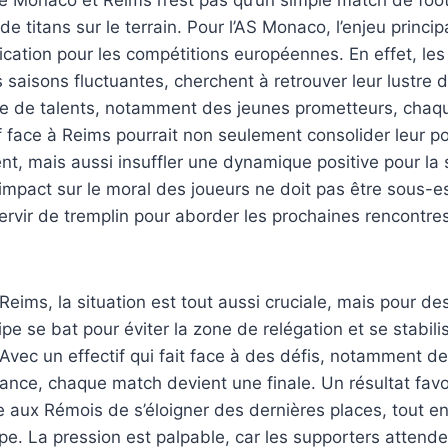
e titans sur le terrain. Pour l’AS Monaco, l’enjeu princip
fication pour les compétitions européennes. En effet, l
 saisons fluctuantes, cherchent à retrouver leur lustre 
ge de talents, notamment des jeunes prometteurs, chaq
if face à Reims pourrait non seulement consolider leur po
t, mais aussi insuffler une dynamique positive pour la s
l’impact sur le moral des joueurs ne doit pas être sous-e
 servir de tremplin pour aborder les prochaines rencontre
Reims, la situation est tout aussi cruciale, mais pour de
ipe se bat pour éviter la zone de relégation et se stabilis
. Avec un effectif qui fait face à des défis, notamment d
nce, chaque match devient une finale. Un résultat fav
e aux Rémois de s’éloigner des dernières places, tout en
e. La pression est palpable, car les supporters attende