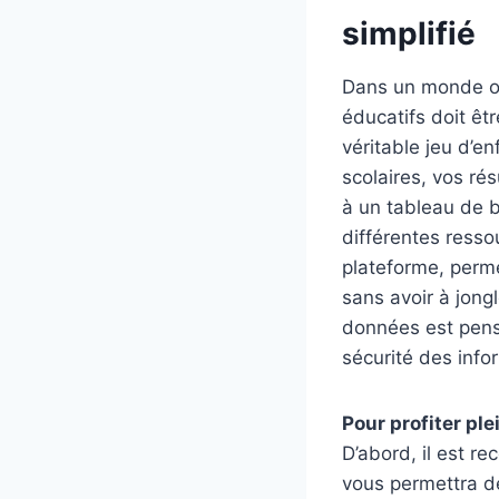
simplifié
Dans un monde où
éducatifs doit êt
véritable jeu d’e
scolaires, vos ré
à un tableau de b
différentes resso
plateforme, perm
sans avoir à jong
données est pensé
sécurité des info
Pour profiter p
D’abord, il est r
vous permettra de