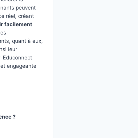
ignants peuvent
s réel, créant
ir facilement
des
nts, quant à eux,
nsi leur
ur Educonnect
e et engageante
ence ?