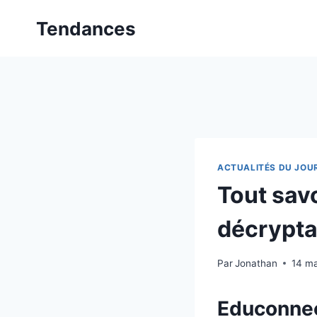
Aller
Tendances
au
contenu
ACTUALITÉS DU JOU
Tout sav
décrypta
Par
Jonathan
14 m
Educonnect