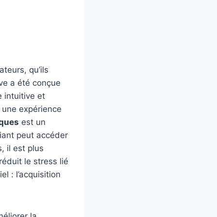
teurs, qu’ils
ive a été conçue
 intuitive et
se une expérience
iques
est un
diant peut accéder
il est plus
éduit le stress lié
 : l’acquisition
éliorer la