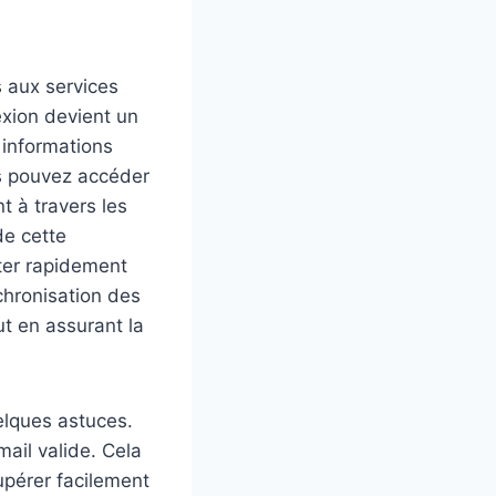
 aux services
exion devient un
 informations
us pouvez accéder
t à travers les
de cette
ter rapidement
chronisation des
ut en assurant la
uelques astuces.
ail valide. Cela
upérer facilement