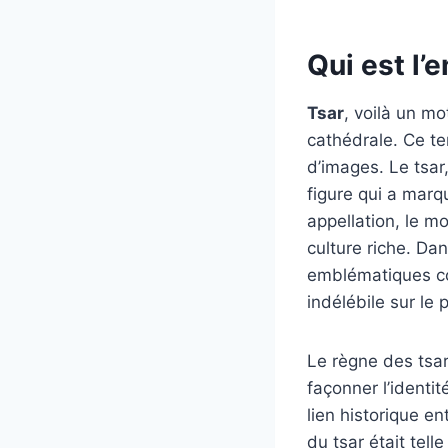
Qui est l’
Tsar
, voilà un m
cathédrale. Ce te
d’images. Le tsar,
figure qui a marqu
appellation, le m
culture riche. Dan
emblématiques co
indélébile sur le
Le règne des tsa
façonner l’identi
lien historique e
du tsar était tell