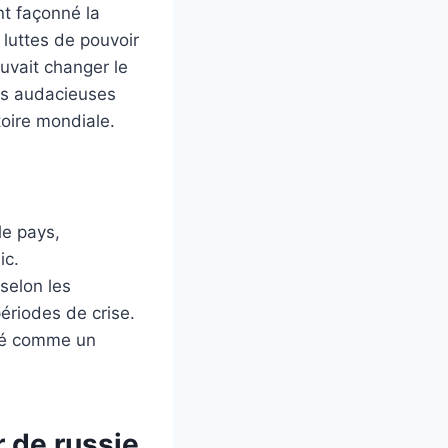
nt façonné la
 luttes de pouvoir
uvait changer le
mes audacieuses
toire mondiale.
le pays,
ic.
selon les
périodes de crise.
éré comme un
 de russie