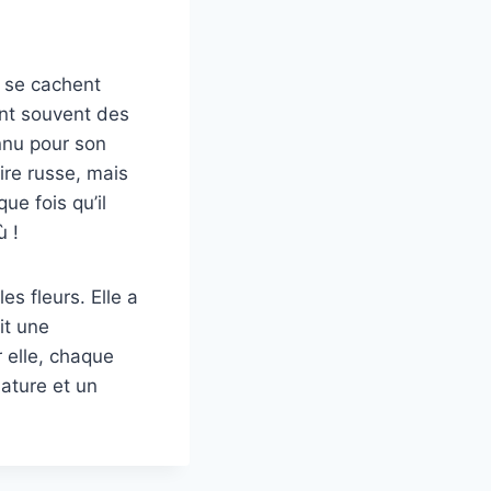
 se cachent
ent souvent des
nnu pour son
aire russe, mais
ue fois qu’il
ù !
es fleurs. Elle a
it une
r elle, chaque
nature et un