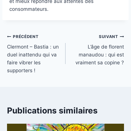
et mieux répondre aux attentes des
consommateurs.
Navigation
PRÉCÉDENT
SUIVANT
Clermont – Bastia : un
L’âge de florent
de
duel inattendu qui va
manaudou : qui est
l’article
faire vibrer les
vraiment sa copine ?
supporters !
Publications similaires