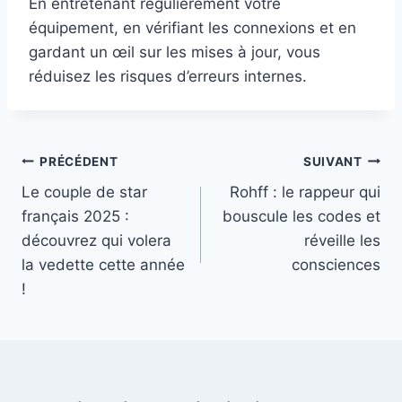
En entretenant régulièrement votre
équipement, en vérifiant les connexions et en
gardant un œil sur les mises à jour, vous
réduisez les risques d’erreurs internes.
Navigation
PRÉCÉDENT
SUIVANT
Le couple de star
Rohff : le rappeur qui
de
français 2025 :
bouscule les codes et
l’article
découvrez qui volera
réveille les
la vedette cette année
consciences
!