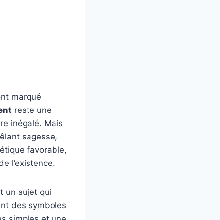
 ont marqué
ent
reste une
re inégalé. Mais
mêlant sagesse,
étique favorable,
de l’existence.
t un sujet qui
nent des symboles
es simples et une