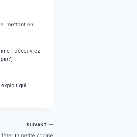
ge, mettant en
ramme : découvrez
par:’]
exploit qui
SUIVANT
 fêter ta petite copine