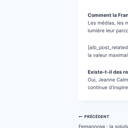
Comment la Fran
Les médias, les 
lumière leur parc
[aib_post_related
la valeur maximal
Existe-t-il des r
Oui, Jeanne Calme
continue d’inspire
Navigation
PRÉCÉDENT
Femannose : la soluti