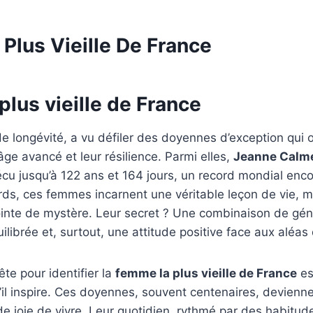
Plus Vieille De France
lus vieille de France
de longévité, a vu défiler des doyennes d’exception qui
r âge avancé et leur résilience. Parmi elles,
Jeanne Calm
cu jusqu’à 122 ans et 164 jours, un record mondial enco
rds, ces femmes incarnent une véritable leçon de vie, 
inte de mystère. Leur secret ? Une combinaison de gén
ilibrée et, surtout, une attitude positive face aux aléas 
ête pour identifier la
femme la plus vieille de France
es
’il inspire. Ces doyennes, souvent centenaires, devien
de joie de vivre. Leur quotidien, rythmé par des habitud