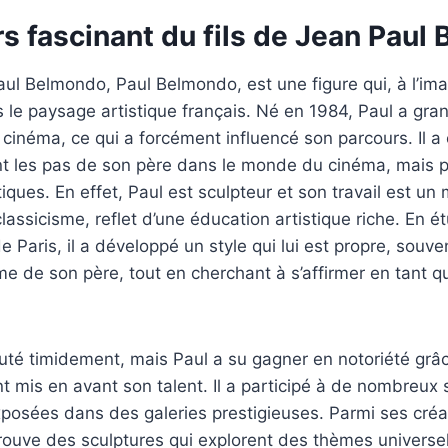
s fascinant du fils de Jean Paul
aul Belmondo, Paul Belmondo, est une figure qui, à l’im
 le paysage artistique français. Né en 1984, Paul a gra
cinéma, ce qui a forcément influencé son parcours. Il a 
t les pas de son père dans le monde du cinéma, mais pl
tiques. En effet, Paul est sculpteur et son travail est un
assicisme, reflet d’une éducation artistique riche. En ét
Paris, il a développé un style qui lui est propre, souven
me de son père, tout en cherchant à s’affirmer en tant qu
uté timidement, mais Paul a su gagner en notoriété grâ
nt mis en avant son talent. Il a participé à de nombreux s
osées dans des galeries prestigieuses. Parmi ses créat
ouve des sculptures qui explorent des thèmes universel