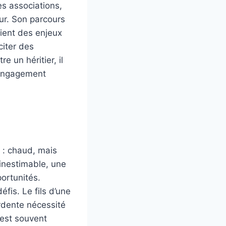
es associations,
œur. Son parcours
cient des enjeux
citer des
e un héritier, il
l’engagement
 : chaud, mais
 inestimable, une
portunités.
fis. Le fils d’une
ardente nécessité
 est souvent