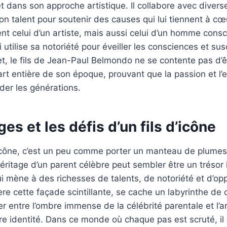
et dans son approche artistique. Il collabore avec divers
son talent pour soutenir des causes qui lui tiennent à c
nt celui d’un artiste, mais aussi celui d’un homme cons
utilise sa notoriété pour éveiller les consciences et sus
et, le fils de Jean-Paul Belmondo ne se contente pas d’êtr
art entière de son époque, prouvant que la passion et 
der les générations.
ges et les défis d’un fils d’icône
e icône, c’est un peu comme porter un manteau de plumes
’héritage d’un parent célèbre peut sembler être un trésor
ui mène à des richesses de talents, de notoriété et d’op
re cette façade scintillante, se cache un labyrinthe de dé
er entre l’ombre immense de la célébrité parentale et l’
re identité. Dans ce monde où chaque pas est scruté, il