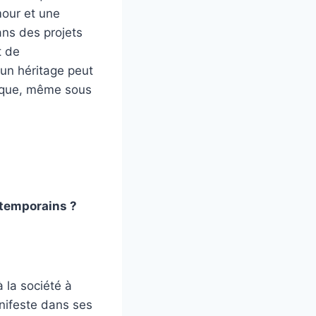
mour et une
ans des projets
t de
 un héritage peut
t que, même sous
ntemporains ?
la société à
nifeste dans ses