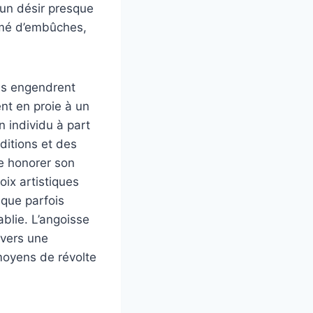
un désir presque
emé d’embûches,
is engendrent
nt en proie à un
n individu à part
aditions et des
tre honorer son
ix artistiques
 que parfois
blie. L’angoisse
 vers une
 moyens de révolte