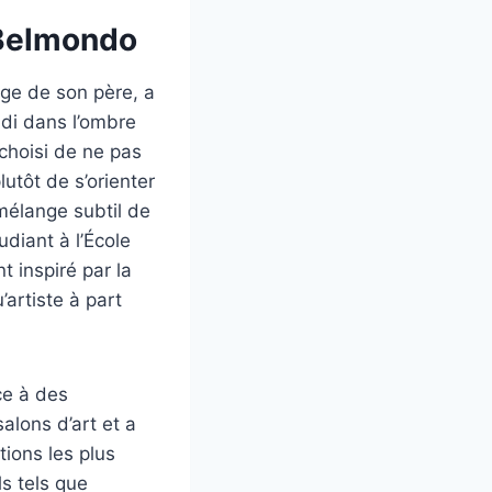
 Belmondo
age de son père, a
ndi dans l’ombre
choisi de ne pas
utôt de s’orienter
 mélange subtil de
udiant à l’École
t inspiré par la
’artiste à part
ce à des
alons d’art et a
ions les plus
s tels que