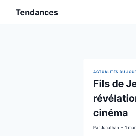
Aller
Tendances
au
contenu
ACTUALITÉS DU JOU
Fils de 
révélatio
cinéma
Par
Jonathan
1 ma