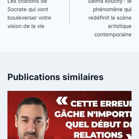
Les citations de
Selma kouchy : le
de
Socrate qui vont
phénomène qui
l’article
bouleverser votre
redéfinit la scène
vision de la vie
artistique
contemporaine
Publications similaires