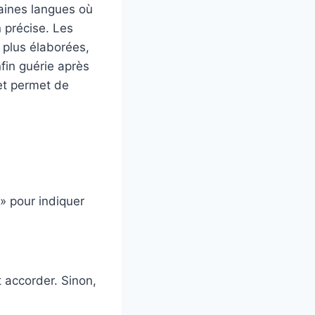
taines langues où
n précise. Les
 plus élaborées,
fin guérie après
 et permet de
 » pour indiquer
ut accorder. Sinon,