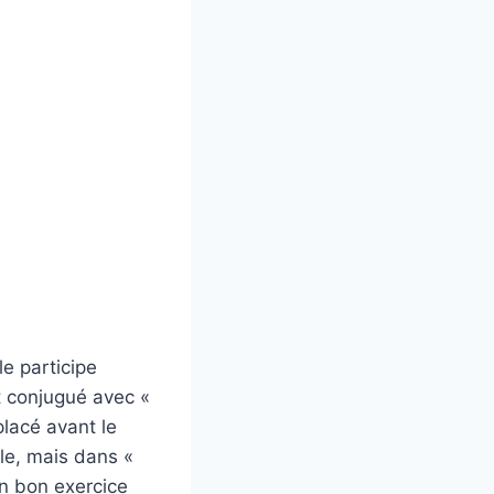
le participe
st conjugué avec «
placé avant le
ble, mais dans «
Un bon exercice