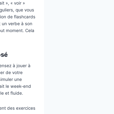
t », « voir »
éguliers, que vous
tion de flashcards
t un verbe à son
tout moment. Cela
osé
ensez à jouer à
er de votre
simuler une
ait le week-end
e et fluide.
ent des exercices