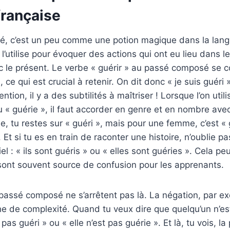
française
, c’est un peu comme une potion magique dans la lang
l’utilise pour évoquer des actions qui ont eu lieu dans l
ec le présent. Le verbe « guérir » au passé composé se 
 », ce qui est crucial à retenir. On dit donc « je suis guéri 
ntion, il y a des subtilités à maîtriser ! Lorsque l’on utili
 « guérie », il faut accorder en genre et en nombre avec 
, tu restes sur « guéri », mais pour une femme, c’est « 
in. Et si tu es en train de raconter une histoire, n’oublie p
iel : « ils sont guéris » ou « elles sont guéries ». Cela pe
sont souvent source de confusion pour les apprenants.
 passé composé ne s’arrêtent pas là. La négation, par ex
e de complexité. Quand tu veux dire que quelqu’un n’est
t pas guéri » ou « elle n’est pas guérie ». Et là, tu vois, l