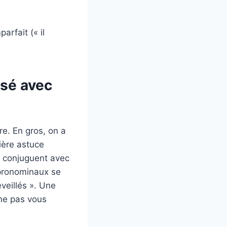
arfait (« il
osé avec
re. En gros, on a
mière astuce
se conjuguent avec
 pronominaux se
éveillés ». Une
 ne pas vous