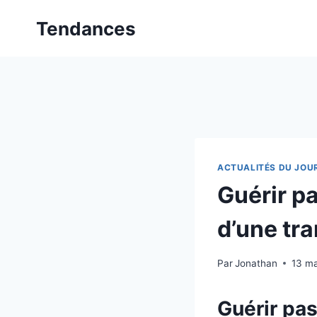
Aller
Tendances
au
contenu
ACTUALITÉS DU JOU
Guérir p
d’une tra
Par
Jonathan
13 m
Guérir pa