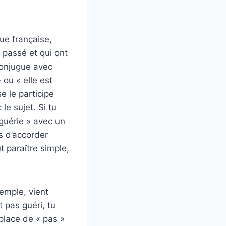
ue française,
e passé et qui ont
conjugue avec
» ou « elle est
se le participe
le sujet. Si tu
guérie » avec un
as d’accorder
ut paraître simple,
emple, vient
 pas guéri, tu
a place de « pas »