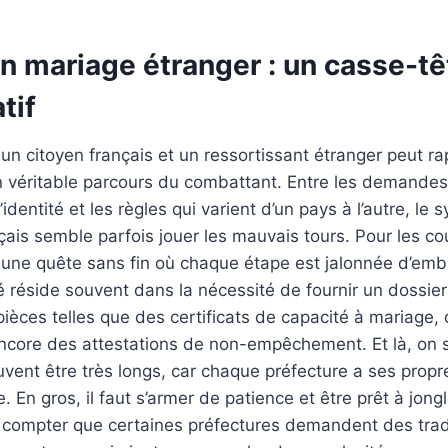
on mariage étranger : un casse-tê
tif
un citoyen français et un ressortissant étranger peut r
n véritable parcours du combattant. Entre les demande
d’identité et les règles qui varient d’un pays à l’autre, le
nçais semble parfois jouer les mauvais tours. Pour les c
 une quête sans fin où chaque étape est jalonnée d’em
té réside souvent dans la nécessité de fournir un dossie
èces telles que des certificats de capacité à mariage, de
encore des attestations de non-empêchement. Et là, on
uvent être très longs, car chaque préfecture a ses propr
 En gros, il faut s’armer de patience et être prêt à jong
s compter que certaines préfectures demandent des tra