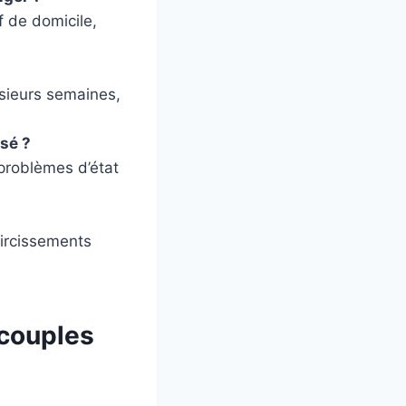
f de domicile,
usieurs semaines,
usé ?
problèmes d’état
aircissements
 couples