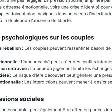
t à ne pas négliger. La pression sociale, amplifiée par l
e détresse émotionnelle, voire une crise d’identité pour 
uples doivent alors naviguer dans un océan d’incertitude
à la douleur de l’absence de liberté.
 psychologiques sur les couples
 rébellion :
Les couples peuvent ressentir le besoin de 
ionnelle :
L’amour caché peut créer des conflits interne
on entravée :
La peur du jugement limite les échanges
iété :
Le risque d’être découvert peut générer une pres
tionnelle :
Les interdictions peuvent mener à des crises
ssions sociales
son ensemble, peut également être affectée par ces inte