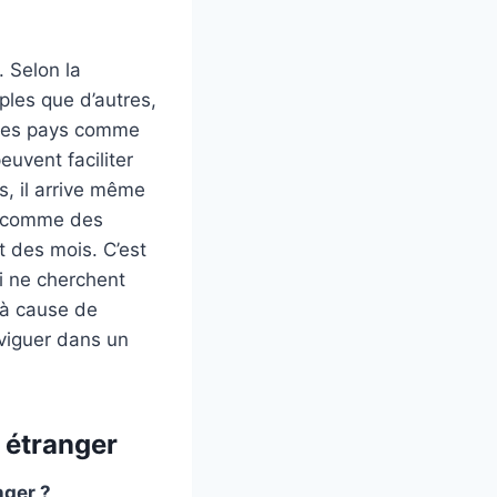
. Selon la
ples que d’autres,
, des pays comme
euvent faciliter
s, il arrive même
s, comme des
t des mois. C’est
ui ne cherchent
é à cause de
aviguer dans un
 étranger
nger ?