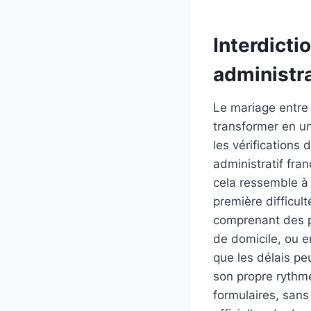
Interdicti
administra
Le mariage entre 
transformer en u
les vérifications 
administratif fra
cela ressemble à
première difficul
comprenant des pi
de domicile, ou 
que les délais pe
son propre rythme.
formulaires, san