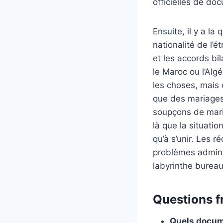
officielles de do
Ensuite, il y a la
nationalité de l’
et les accords b
le Maroc ou l’Alg
les choses, mais 
que des mariages
soupçons de maria
là que la situati
qu’à s’unir. Les 
problèmes adminis
labyrinthe bureau
Questions f
Quels docum