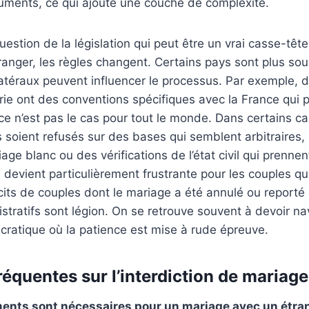
cuments, ce qui ajoute une couche de complexité.
 question de la législation qui peut être un vrai casse-tête
étranger, les règles changent. Certains pays sont plus sou
ilatéraux peuvent influencer le processus. Par exemple
érie ont des conventions spécifiques avec la France qui p
ce n’est pas le cas pour tout le monde. Dans certains ca
 soient refusés sur des bases qui semblent arbitraire
ge blanc ou des vérifications de l’état civil qui prennen
on devient particulièrement frustrante pour les couples q
récits de couples dont le mariage a été annulé ou report
tratifs sont légion. On se retrouve souvent à devoir n
cratique où la patience est mise à rude épreuve.
réquentes sur l’interdiction de mariage
ents sont nécessaires pour un mariage avec un étra