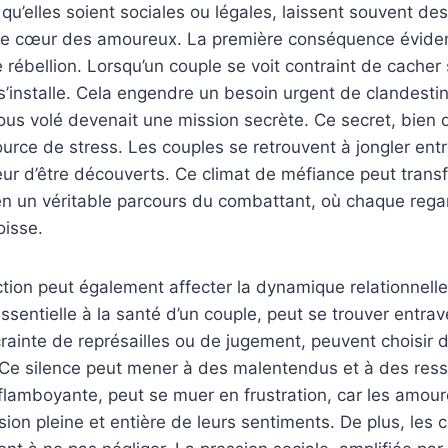
 qu’elles soient sociales ou légales, laissent souvent de
 le cœur des amoureux. La première conséquence évident
 rébellion. Lorsqu’un couple se voit contraint de cache
s’installe. Cela engendre un besoin urgent de clandesti
s volé devenait une mission secrète. Ce secret, bien q
urce de stress. Les couples se retrouvent à jongler entre
ur d’être découverts. Ce climat de méfiance peut trans
en un véritable parcours du combattant, où chaque regar
oisse.
diction peut également affecter la dynamique relationnelle
sentielle à la santé d’un couple, peut se trouver entrav
crainte de représailles ou de jugement, peuvent choisir 
 Ce silence peut mener à des malentendus et à des res
flamboyante, peut se muer en frustration, car les amour
ssion pleine et entière de leurs sentiments. De plus, le