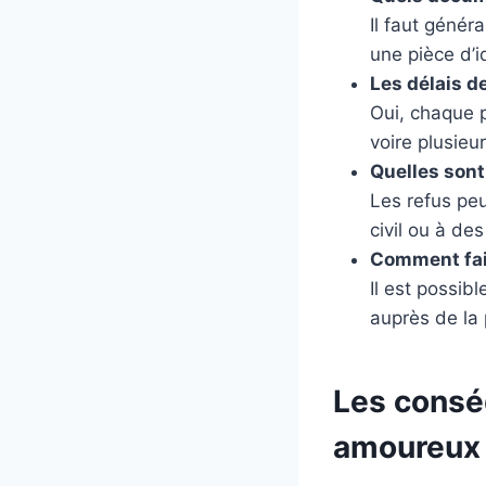
Il faut génér
une pièce d’id
Les délais d
Oui, chaque p
voire plusieu
Quelles sont
Les refus pe
civil ou à d
Comment fair
Il est possib
auprès de la
Les conséq
amoureux