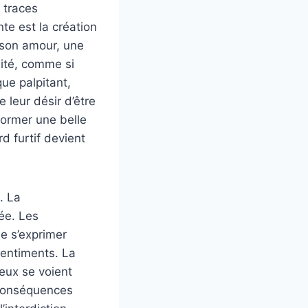
s traces
e est la création
r son amour, une
nité, comme si
ue palpitant,
 leur désir d’être
former une belle
d furtif devient
. La
ée. Les
de s’exprimer
sentiments. La
eux se voient
s conséquences