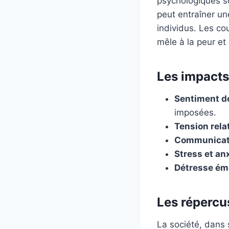
psychologiques son
peut entraîner un
individus. Les co
mêle à la peur et 
Les impacts
Sentiment de
imposées.
Tension relat
Communicati
Stress et anx
Détresse émo
Les répercu
La société, dans 