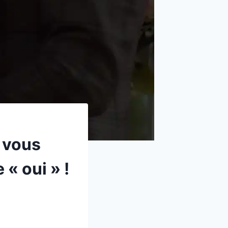
e vous
« oui » !