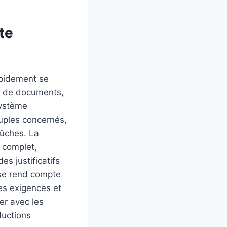
te
apidement se
s de documents,
 système
ouples concernés,
bûches. La
r complet,
s justificatifs
 se rend compte
es exigences et
ler avec les
ductions