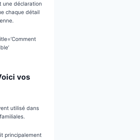
t une déclaration
que chaque détail
ienne.
title=’Comment
ble’
Voici vos
ent utilisé dans
familiales.
it principalement