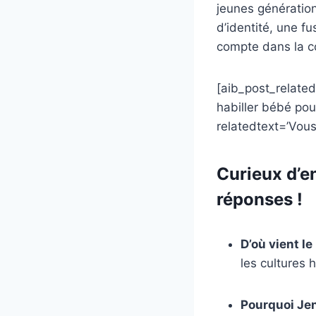
jeunes génération
d’identité, une fu
compte dans la co
[aib_post_relate
habiller bébé pou
relatedtext=’Vous
Curieux d’e
réponses !
D’où vient l
les cultures 
Pourquoi Jen