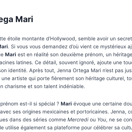
ega Mari
te étoile montante d’Hollywood, semble avoir un secret
ari
. Si vous vous demandez d’où vient ce mystérieux a
ue
Mari
est en réalité son deuxième prénom, un héritage 
ines latines. Ce détail, souvent ignoré, ajoute une tou
on identité. Après tout, Jenna Ortega Mari n’est pas jus
t une artiste qui porte fièrement son héritage culturel, 
 charisme et son talent indéniable.
prénom est-il si spécial ?
Mari
évoque une certaine dou
avec ses origines mexicaines et portoricaines. Jenna, 
ques dans des séries comme
Mercredi
ou
You
, ne se co
 Elle utilise également sa plateforme pour célébrer sa cultu