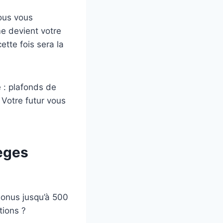
ous vous
e devient votre
ette fois sera la
 : plafonds de
 Votre futur vous
ièges
bonus jusqu’à 500
tions ?