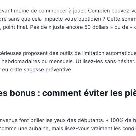
s avant même de commencer à jouer. Combien pouvez-v
dre sans que cela impacte votre quotidien ? Cette somm
oint final. Pas de « juste encore 50 dollars » ou de « c
érieuses proposent des outils de limitation automatique
 hebdomadaires ou mensuels. Utilisez-les sans hésiter.
r eu cette sagesse préventive.
es bonus : comment éviter les p
nvenue font briller les yeux des débutants. « 100% de 
 comme une aubaine, mais lisez-vous vraiment les condi