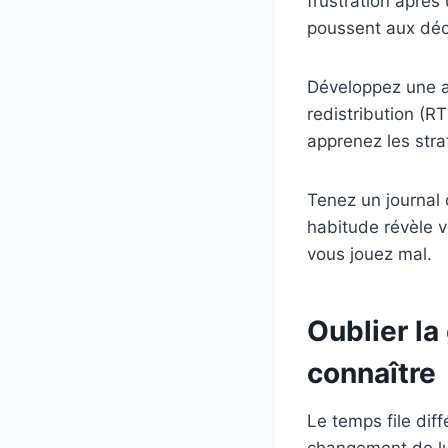
frustration aprè
poussent aux déci
Développez une a
redistribution (R
apprenez les stra
Tenez un journal d
habitude révèle 
vous jouez mal.
Oublier la
connaître
Le temps file dif
changement de lu