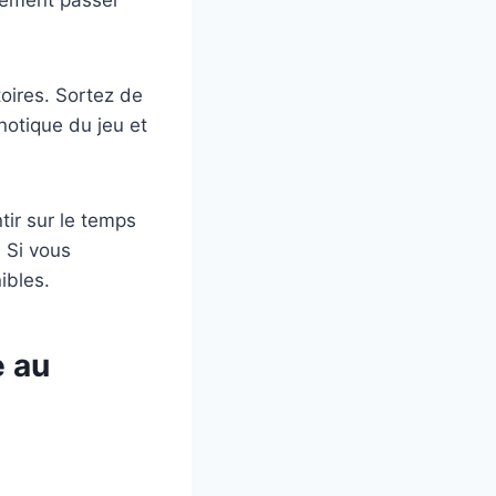
oires. Sortez de
notique du jeu et
tir sur le temps
. Si vous
ibles.
e au