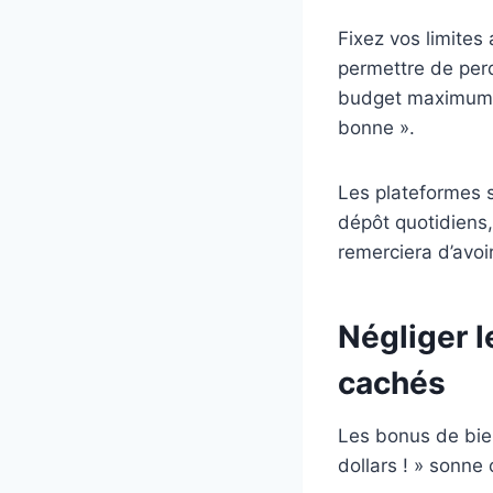
Fixez vos limite
permettre de per
budget maximum, p
bonne ».
Les plateformes s
dépôt quotidiens,
remerciera d’avoi
Négliger l
cachés
Les bonus de bie
dollars ! » sonne