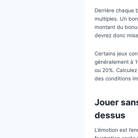
Derrière chaque 
multiples. Un bon
montant du bonus 
devrez donc miser
Certains jeux co
généralement à 1
ou 20%. Calculez 
des conditions im
Jouer sans
dessus
L’émotion est l’e