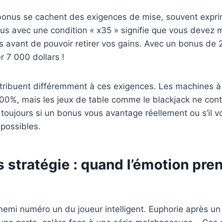
bonus se cachent des exigences de mise, souvent expr
us avec une condition « x35 » signifie que vous devez m
avant de pouvoir retirer vos gains. Avec un bonus de 2
 7 000 dollars !
ntribuent différemment à ces exigences. Les machines 
00%, mais les jeux de table comme le blackjack ne cont
toujours si un bonus vous avantage réellement ou s’il 
possibles.
 stratégie : quand l’émotion pren
nnemi numéro un du joueur intelligent. Euphorie après un