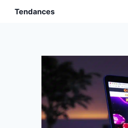
Aller
Tendances
au
contenu