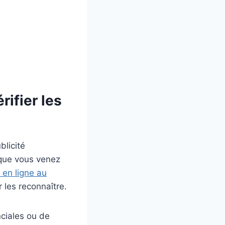
rifier les
blicité
 que vous venez
 en ligne au
 les reconnaître.
ciales ou de