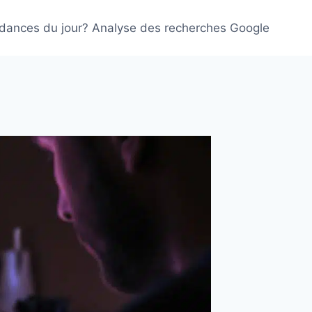
ndances du jour? Analyse des recherches Google