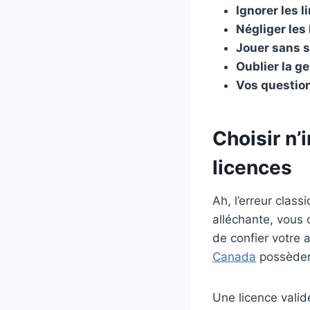
Ignorer les 
Négliger les
Jouer sans s
Oublier la g
Vos question
Choisir n’
licences
Ah, l’erreur clas
alléchante, vous 
de confier votre
Canada
possèdent
Une licence valid