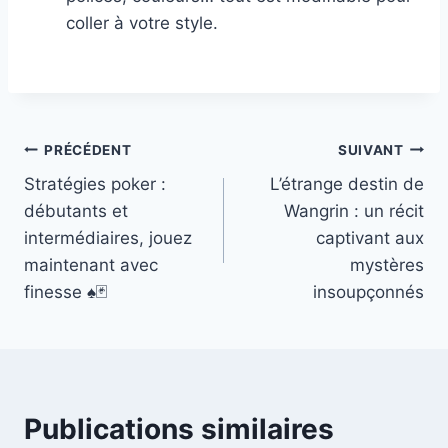
coller à votre style.
Navigation
PRÉCÉDENT
SUIVANT
Stratégies poker :
L’étrange destin de
de
débutants et
Wangrin : un récit
l’article
intermédiaires, jouez
captivant aux
maintenant avec
mystères
finesse ♠️🃏
insoupçonnés
Publications similaires