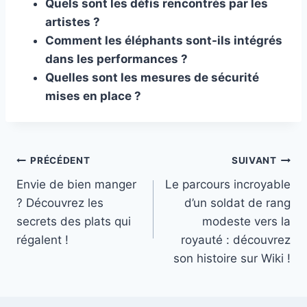
Quels sont les défis rencontrés par les
artistes ?
Comment les éléphants sont-ils intégrés
dans les performances ?
Quelles sont les mesures de sécurité
mises en place ?
Navigation
PRÉCÉDENT
SUIVANT
Envie de bien manger
Le parcours incroyable
de
? Découvrez les
d’un soldat de rang
l’article
secrets des plats qui
modeste vers la
régalent !
royauté : découvrez
son histoire sur Wiki !