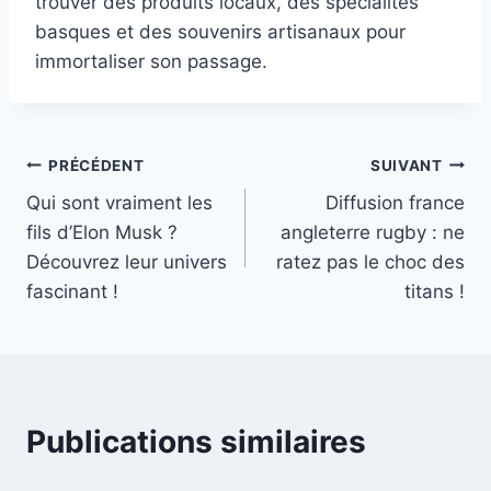
trouver des produits locaux, des spécialités
basques et des souvenirs artisanaux pour
immortaliser son passage.
Navigation
PRÉCÉDENT
SUIVANT
Qui sont vraiment les
Diffusion france
de
fils d’Elon Musk ?
angleterre rugby : ne
l’article
Découvrez leur univers
ratez pas le choc des
fascinant !
titans !
Publications similaires