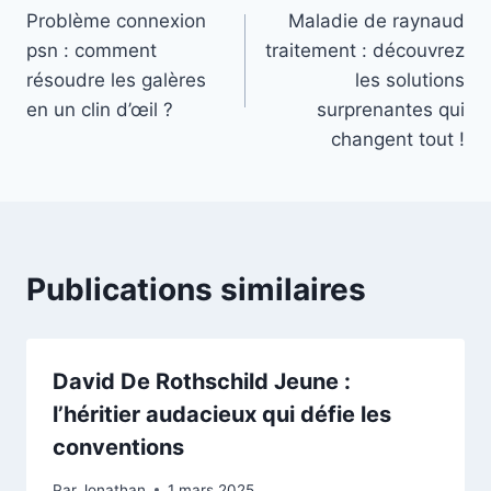
Problème connexion
Maladie de raynaud
de
psn : comment
traitement : découvrez
l’article
résoudre les galères
les solutions
en un clin d’œil ?
surprenantes qui
changent tout !
Publications similaires
David De Rothschild Jeune :
l’héritier audacieux qui défie les
conventions
Par
Jonathan
1 mars 2025