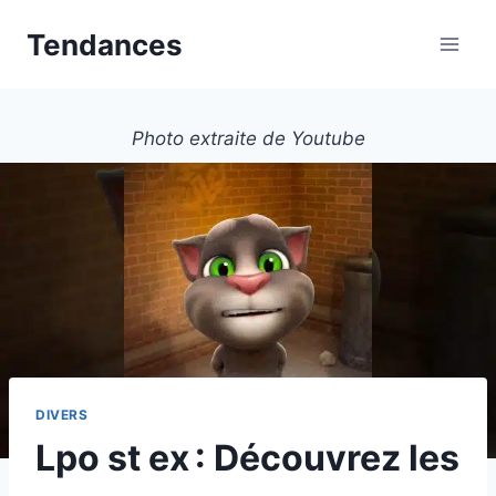
Aller
Tendances
au
contenu
Photo extraite de Youtube
DIVERS
Lpo st ex : Découvrez les