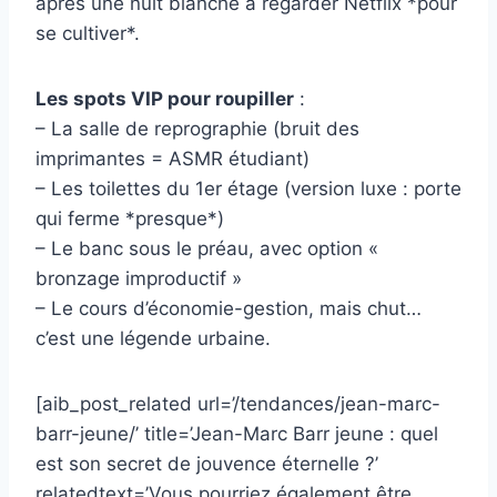
après une nuit blanche à regarder Netflix *pour
se cultiver*.
Les spots VIP pour roupiller
:
– La salle de reprographie (bruit des
imprimantes = ASMR étudiant)
– Les toilettes du 1er étage (version luxe : porte
qui ferme *presque*)
– Le banc sous le préau, avec option «
bronzage improductif »
– Le cours d’économie-gestion, mais chut…
c’est une légende urbaine.
[aib_post_related url=’/tendances/jean-marc-
barr-jeune/’ title=’Jean-Marc Barr jeune : quel
est son secret de jouvence éternelle ?’
relatedtext=’Vous pourriez également être