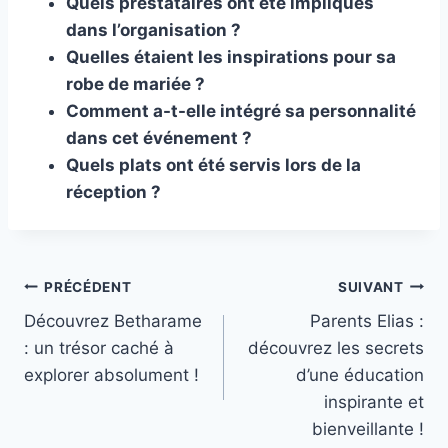
Quels prestataires ont été impliqués
dans l’organisation ?
Quelles étaient les inspirations pour sa
robe de mariée ?
Comment a-t-elle intégré sa personnalité
dans cet événement ?
Quels plats ont été servis lors de la
réception ?
Navigation
PRÉCÉDENT
SUIVANT
Découvrez Betharame
Parents Elias :
de
: un trésor caché à
découvrez les secrets
l’article
explorer absolument !
d’une éducation
inspirante et
bienveillante !