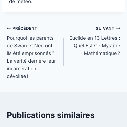
de météo.
Navigation
PRÉCÉDENT
SUIVANT
Pourquoi les parents
Euclide en 13 Lettres :
de
de Swan et Neo ont-
Quel Est Ce Mystère
l’article
ils été emprisonnés ?
Mathématique ?
La vérité derrière leur
incarcération
dévoilée !
Publications similaires