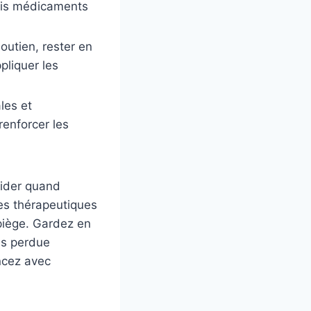
fois médicaments
outien, rester en
pliquer les
les et
renforcer les
cider quand
des thérapeutiques
piège. Gardez en
as perdue
ncez avec