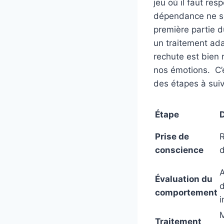
jeu où il faut res
dépendance ne se
première partie 
un traitement ada
rechute est bien
nos émotions. C’es
des étapes à sui
Étape
D
Prise de
R
conscience
d
A
Évaluation du
comportement
i
M
Traitement