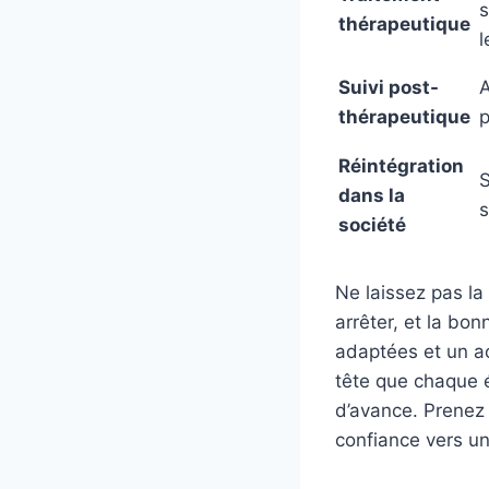
s
thérapeutique
l
Suivi post-
A
thérapeutique
p
Réintégration
S
dans la
société
Ne laissez pas la
arrêter, et la bo
adaptées et un ac
tête que chaque é
d’avance. Prenez
confiance vers u