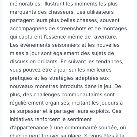
mémorables, illustrant les moments les plus
marquants des chasseurs. Les utilisateurs
partagent leurs plus belles chasses, souvent
accompagnées de screenshots et de montages
qui capturent l’essence même de l’aventure.
Les événements saisonniers et les nouvelles
mises à jour sont également des sujets de
discussion brûlants. En suivant les tendances,
vous pouvez être à jour sur les meilleures
pratiques et les stratégies adaptées aux
nouveaux monstres introduits dans le jeu. De
plus, des challenges communautaires sont
régulièrement organisés, incitant les joueurs à
se surpasser et à partager leurs exploits. Ces
initiatives renforcent le sentiment
d’appartenance à une communauté soudée, où
chacun peut trouver sa place. Si vous êtes à la