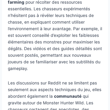
farming
pour récolter des ressources
essentielles. Les chasseurs expérimentés
n’hésitent pas à révéler leurs techniques de
chasse, en expliquant comment utiliser
l’environnement à leur avantage. Par exemple, il
est souvent conseillé d’exploiter les faiblesses
élémentaires des monstres pour maximiser les
dégâts. Des vidéos et des guides détaillés sont
souvent postés, permettant aux nouveaux
joueurs de se familiariser avec les subtilités du
gameplay.
Les discussions sur Reddit ne se limitent pas
seulement aux aspects techniques du jeu, elles
abordent également la
communauté
qui
gravite autour de Monster Hunter Wild. Les
chasseurs partagent des anecdotes, des