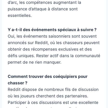
d’arc, les compétences augmentant la
puissance d’attaque à distance sont
essentielles.
Y a-t-il des événements spéciaux à suivre ?
Oui, les événements saisonniers sont souvent
annoncés sur Reddit, où les chasseurs peuvent
obtenir des récompenses exclusives et des
défis uniques. Rester actif dans la communauté
permet de ne rien manquer.
Comment trouver des coéquipiers pour
chasser ?
Reddit dispose de nombreux fils de discussion
où les joueurs cherchent des partenaires.
Participer à ces discussions est une excellente