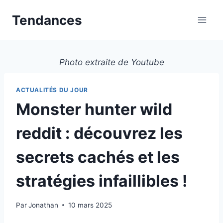
Aller
Tendances
au
contenu
Photo extraite de Youtube
ACTUALITÉS DU JOUR
Monster hunter wild
reddit : découvrez les
secrets cachés et les
stratégies infaillibles !
Par
Jonathan
10 mars 2025