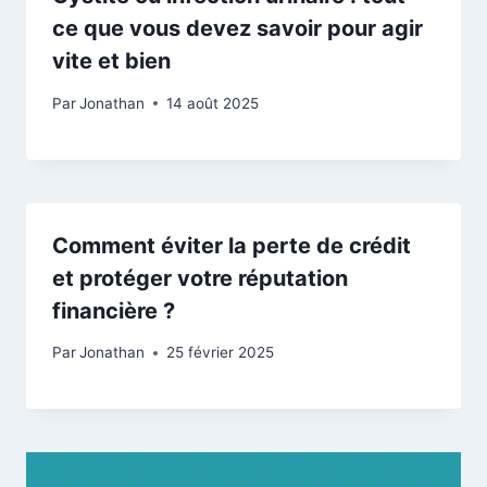
ce que vous devez savoir pour agir
vite et bien
Par
Jonathan
14 août 2025
Comment éviter la perte de crédit
et protéger votre réputation
financière ?
Par
Jonathan
25 février 2025