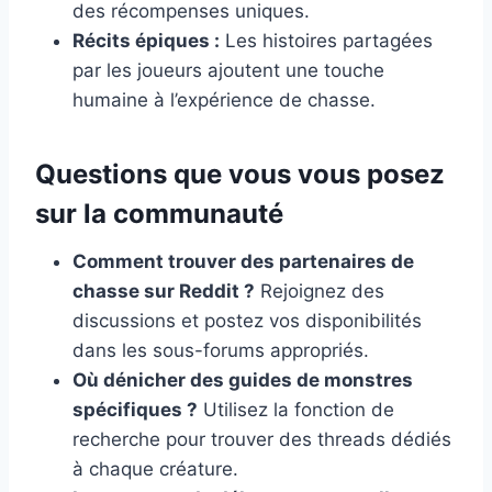
des récompenses uniques.
Récits épiques :
Les histoires partagées
par les joueurs ajoutent une touche
humaine à l’expérience de chasse.
Questions que vous vous posez
sur la communauté
Comment trouver des partenaires de
chasse sur Reddit ?
Rejoignez des
discussions et postez vos disponibilités
dans les sous-forums appropriés.
Où dénicher des guides de monstres
spécifiques ?
Utilisez la fonction de
recherche pour trouver des threads dédiés
à chaque créature.