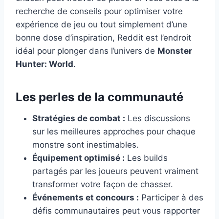
recherche de conseils pour optimiser votre
expérience de jeu ou tout simplement d’une
bonne dose d’inspiration, Reddit est l’endroit
idéal pour plonger dans l’univers de
Monster
Hunter: World
.
Les perles de la communauté
Stratégies de combat :
Les discussions
sur les meilleures approches pour chaque
monstre sont inestimables.
Équipement optimisé :
Les builds
partagés par les joueurs peuvent vraiment
transformer votre façon de chasser.
Événements et concours :
Participer à des
défis communautaires peut vous rapporter