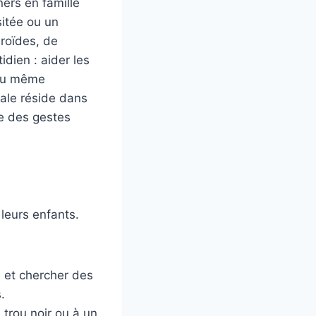
ners en famille
sitée ou un
roïdes, de
dien : aider les
 ou même
iale réside dans
se des gestes
leurs enfants.
s et chercher des
.
 trou noir ou à un