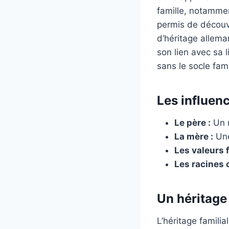
famille, notammen
permis de découvr
d’héritage alleman
son lien avec sa 
sans le socle famil
Les influen
Le père :
Un m
La mère :
Une
Les valeurs f
Les racines c
Un héritage
L’héritage familia