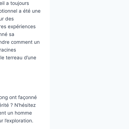
eil a toujours
ptionnel a été une
ur des
res expériences
nné sa
rendre comment un
racines
le terreau d’une
ong ont façonné
rité ? N’hésitez
èlent un homme
 l’exploration.