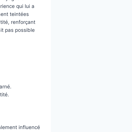
ience qui lui a
ment teintées
tité, renforçant
it pas possible
arné.
ité.
galement influencé