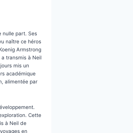
 nulle part. Ses
 vu naître ce héros
 Koenig Armstrong
 a transmis à Neil
ujours mis un
cours académique
n, alimentée par
 développement.
’exploration. Cette
is à Neil de
s voyages en