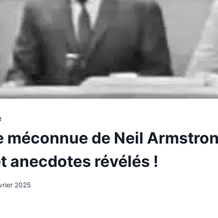
R
le méconnue de Neil Armstron
t anecdotes révélés !
vrier 2025