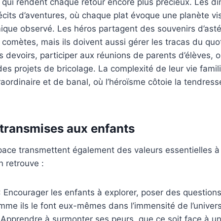
le qui rendent chaque retour encore plus précieux. Les dî
cits d’aventures, où chaque plat évoque une planète vi
ue observé. Les héros partagent des souvenirs d’asté
comètes, mais ils doivent aussi gérer les tracas du quoti
s devoirs, participer aux réunions de parents d’élèves,
des projets de bricolage. La complexité de leur vie famil
aordinaire et de banal, où l’héroïsme côtoie la tendres
 transmises aux enfants
pace transmettent également des valeurs essentielles à 
n retrouve :
: Encourager les enfants à explorer, poser des question
mme ils le font eux-mêmes dans l’immensité de l’univers
 Apprendre à surmonter ses peurs, que ce soit face à un