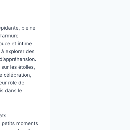
pidante, pleine
l’armure
ouce et intime :
 à explorer des
 d’appréhension.
sur les étoiles,
e célébration,
eur rôle de
is dans le
ats
es petits moments