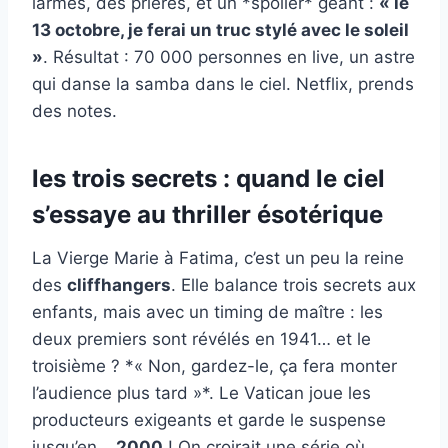
larmes, des prières, et un *spoiler* géant :
« le
13 octobre, je ferai un truc stylé avec le soleil
»
. Résultat : 70 000 personnes en live, un astre
qui danse la samba dans le ciel. Netflix, prends
des notes.
les trois secrets : quand le ciel
s’essaye au thriller ésotérique
La Vierge Marie à Fatima, c’est un peu la reine
des
cliffhangers
. Elle balance trois secrets aux
enfants, mais avec un timing de maître : les
deux premiers sont révélés en 1941… et le
troisième ? *« Non, gardez-le, ça fera monter
l’audience plus tard »*. Le Vatican joue les
producteurs exigeants et garde le suspense
jusqu’en…
2000
! On croirait une série où