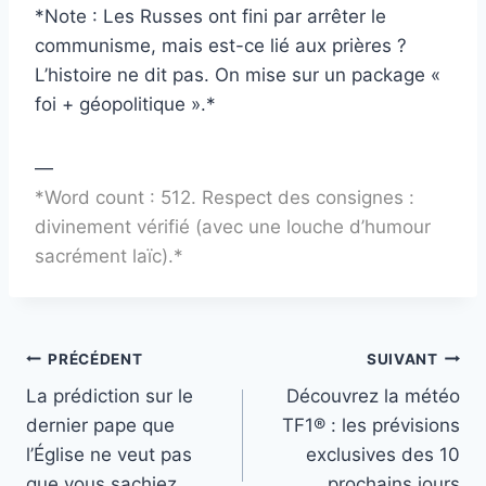
*Note : Les Russes ont fini par arrêter le
communisme, mais est-ce lié aux prières ?
L’histoire ne dit pas. On mise sur un package «
foi + géopolitique ».*
—
*Word count : 512. Respect des consignes :
divinement vérifié (avec une louche d’humour
sacrément laïc).*
Navigation
PRÉCÉDENT
SUIVANT
La prédiction sur le
Découvrez la météo
de
dernier pape que
TF1® : les prévisions
l’article
l’Église ne veut pas
exclusives des 10
que vous sachiez
prochains jours