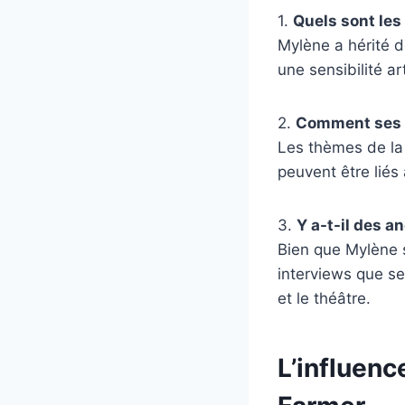
1.
Quels sont les
Mylène a hérité d
une sensibilité a
2.
Comment ses o
Les thèmes de la 
peuvent être liés 
3.
Y a-t-il des a
Bien que Mylène s
interviews que s
et le théâtre.
L’influenc