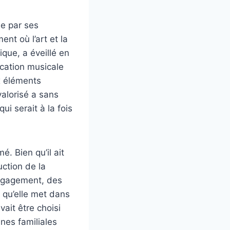
ée par ses
nt où l’art et la
que, a éveillé en
ucation musicale
x éléments
valorisé a sans
i serait à la fois
. Bien qu’il ait
uction de la
’engagement, des
n qu’elle met dans
ait être choisi
ines familiales