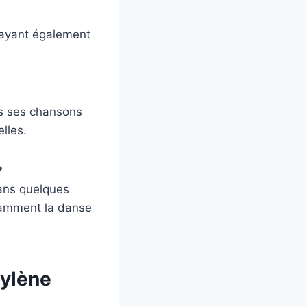
n ayant également
ns ses chansons
elles.
?
dans quelques
otamment la danse
Mylène