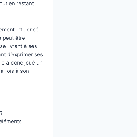
out en restant
lement influencé
e peut être
e livrant à ses
ant d’exprimer ses
le a donc joué un
a fois à son
 ?
 éléments
.