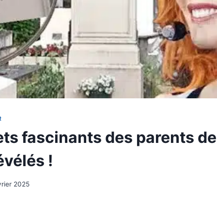
R
ets fascinants des parents d
vélés !
vrier 2025