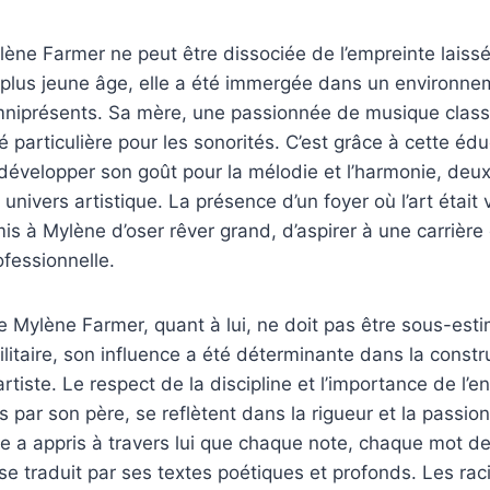
lène Farmer ne peut être dissociée de l’empreinte laiss
plus jeune âge, elle a été immergée dans un environneme
mniprésents. Sa mère, une passionnée de musique classi
té particulière pour les sonorités. C’est grâce à cette éd
développer son goût pour la mélodie et l’harmonie, deu
univers artistique. La présence d’un foyer où l’art était 
s à Mylène d’oser rêver grand, d’aspirer à une carrière qu
ofessionnelle.
e Mylène Farmer, quant à lui, ne doit pas être sous-estimé
ilitaire, son influence a été déterminante dans la constr
artiste. Le respect de la discipline et l’importance de l
s par son père, se reflètent dans la rigueur et la passio
ne a appris à travers lui que chaque note, chaque mot dev
 se traduit par ses textes poétiques et profonds. Les rac