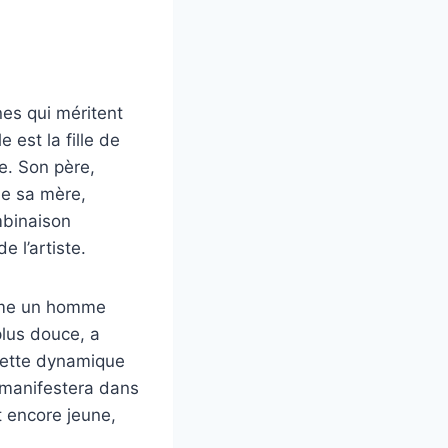
nes qui méritent
 est la fille de
re. Son père,
ue sa mère,
mbinaison
e l’artiste.
omme un homme
plus douce, a
 Cette dynamique
se manifestera dans
t encore jeune,