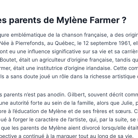
les parents de Mylène Farmer ?
gure emblématique de la chanson française, a des origi
 Née à Pierrefonds, au Québec, le 12 septembre 1961, elle
nt eu une influence significative sur sa vie et sa carriè
Boutet, était un agriculteur d’origine française, tandis q
er, était une institutrice d’origine irlandaise. Cette co
ls a sans doute joué un rôle dans la richesse artistique d
es parents n’est pas anodin. Gilbert, souvent décrit c
ne autorité forte au sein de la famille, alors que Julie, 
bre à l’éducation de Mylène et de ses frères et sœurs.
bué à forger le caractère de l’artiste, qui, par la suite, 
que les parents de Mylène aient divorcé lorsqu’elle étai
spective a continué à la marquer tout au long de sa vie.