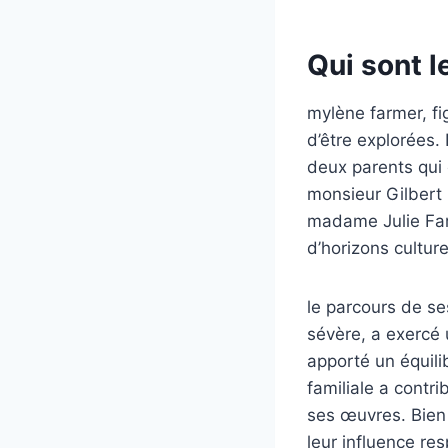
Qui sont 
mylène farmer, fi
d’être explorées.
deux parents qui o
monsieur Gilbert 
madame Julie Farm
d’horizons culture
le parcours de s
sévère, a exercé u
apporté un équili
familiale a contri
ses œuvres. Bien 
leur influence re