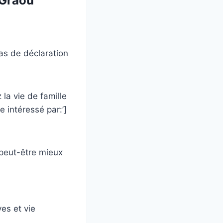
 Graou
Pas de déclaration
la vie de famille
 intéressé par:’]
t peut-être mieux
ves et vie