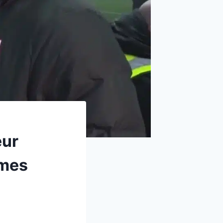
eur
imes