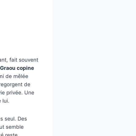
nt, fait souvent
 Graou copine
emi de mêlée
 regorgent de
vie privée. Une
 lui.
s seul. Des
out semble
té reste