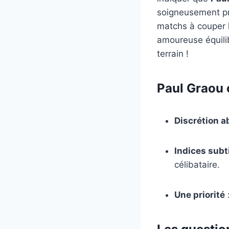
soigneusement pré
matchs à couper l
amoureuse équilib
terrain !
Paul Graou c
Discrétion a
Indices subt
célibataire.
Une priorité
: