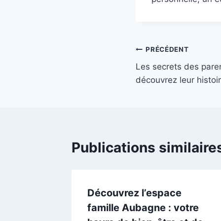
Navigation
PRÉCÉDENT
Les secrets des paren
de
découvrez leur histoi
l’article
Publications similaire
Découvrez l’espace
famille Aubagne : votre