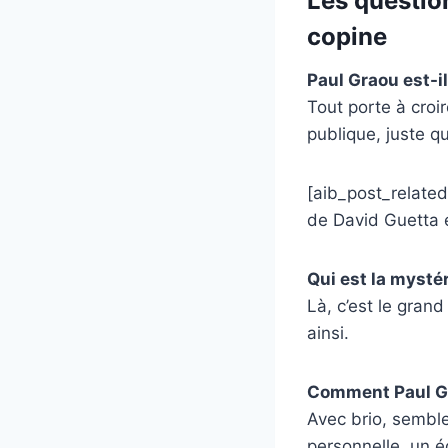
Les questio
copine
Paul Graou est-i
Tout porte à croi
publique, juste q
[aib_post_related
de David Guetta e
Qui est la mysté
Là, c’est le grand
ainsi.
Comment Paul Gra
Avec brio, semble
personnelle, un éq