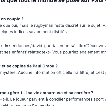
ns que tout le monde se pose sur Paul
l en couple ?
re que oui, mais le rugbyman reste discret sur le sujet. 
uelques indices savamment distillés.
 url=’/tendances/david-guetta-enfants/’ title=’Découvrez 
t ses enfants’ relatedtext=’Vous pourriez également être
rieuse copine de Paul Graou ?
 mystère. Aucune information officielle n’a filtré, et c’es
ou gère-t-il sa vie amoureuse et sa carrière ?
-t-il. Le joueur parvient à concilier performances sporti
uilibre qui force l’admiration.