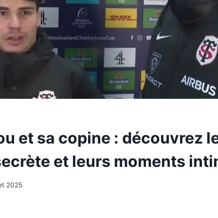
u et sa copine : découvrez l
 secrète et leurs moments int
let 2025