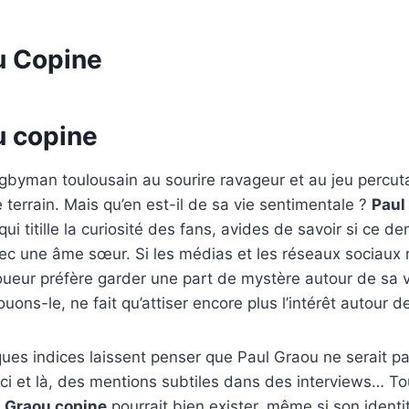
u Copine
u copine
gbyman toulousain au sourire ravageur et au jeu percuta
le terrain. Mais qu’en est-il de sa vie sentimentale ?
Paul
ui titille la curiosité des fans, avides de savoir si ce d
vec une âme sœur. Si les médias et les réseaux sociaux
joueur préfère garder une part de mystère autour de sa 
ouons-le, ne fait qu’attiser encore plus l’intérêt autour de
es indices laissent penser que Paul Graou ne serait pa
ici et là, des mentions subtiles dans des interviews… T
 Graou copine
pourrait bien exister, même si son identi