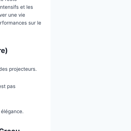
tensifs et les
ver une vie
erformances sur le
re)
 des projecteurs.
est pas
c élégance.