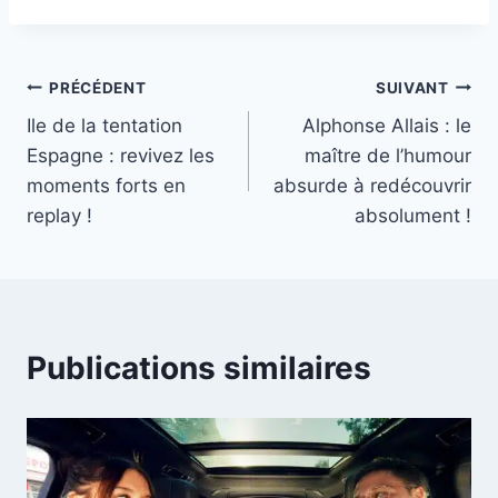
Navigation
PRÉCÉDENT
SUIVANT
Ile de la tentation
Alphonse Allais : le
de
Espagne : revivez les
maître de l’humour
l’article
moments forts en
absurde à redécouvrir
replay !
absolument !
Publications similaires