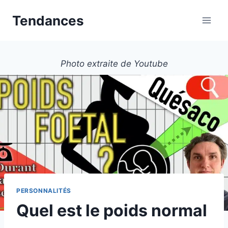
Aller
Tendances
au
contenu
Photo extraite de Youtube
PERSONNALITÉS
Quel est le poids normal