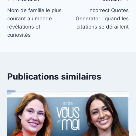
Navigation
Nom de famille le plus
Incorrect Quotes
de
courant au monde :
Generator : quand les
l’article
révélations et
citations se déraillent
curiosités
Publications similaires