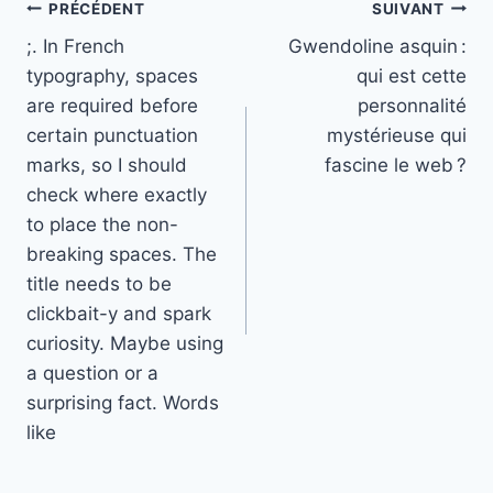
Navigation
PRÉCÉDENT
SUIVANT
;. In French
Gwendoline asquin :
de
typography, spaces
qui est cette
l’article
are required before
personnalité
certain punctuation
mystérieuse qui
marks, so I should
fascine le web ?
check where exactly
to place the non-
breaking spaces. The
title needs to be
clickbait-y and spark
curiosity. Maybe using
a question or a
surprising fact. Words
like