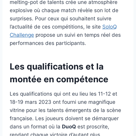
melting-pot de talents crée une atmosphère
explosive où chaque match révèle son lot de
surprises. Pour ceux qui souhaitent suivre
l’actualité de ces compétitions, le site
SoloQ
Challenge
propose un suivi en temps réel des
performances des participants.
Les qualifications et la
montée en compétence
Les qualifications qui ont eu lieu les 11-12 et
18-19 mars 2023 ont fourni une magnifique
vitrine pour les talents émergents de la scène
française. Les joueurs doivent se démarquer
dans un format où la
DuoQ
est proscrite,
rendant chaque victoire d’autant plus