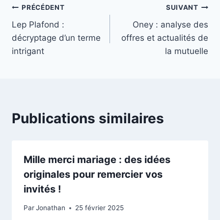
Navigation
PRÉCÉDENT
SUIVANT
Lep Plafond :
Oney : analyse des
de
décryptage d’un terme
offres et actualités de
l’article
intrigant
la mutuelle
Publications similaires
Mille merci mariage : des idées
originales pour remercier vos
invités !
Par
Jonathan
25 février 2025