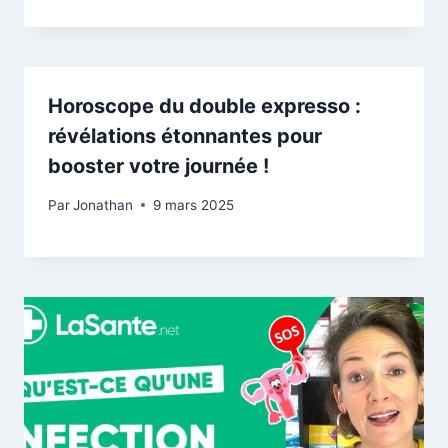
Horoscope du double expresso :
révélations étonnantes pour
booster votre journée !
Par
Jonathan
9 mars 2025