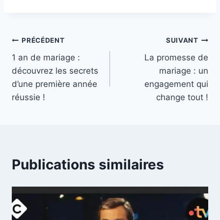
Navigation
PRÉCÉDENT
SUIVANT
1 an de mariage :
La promesse de
de
découvrez les secrets
mariage : un
l’article
d’une première année
engagement qui
réussie !
change tout !
Publications similaires